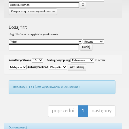
Rozpocznij nowe wyszukiwanie
Dodaj filtr:
Uzyj filtrów aby zagęścić wyszukiwanie.
Rezultaty/Strona
|
Sortuj pozycje wg
In order
Autorzy/rekord
Rezultaty 1-1 z 1 (Czas wyszukiwania: 0.001 sekund).
poprzedni
1
następny
Odsłon pozycji: