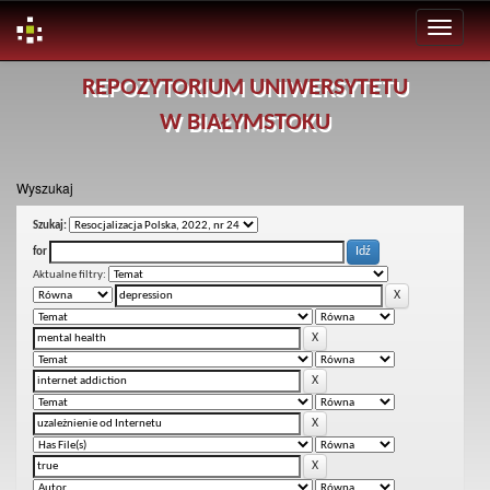
Skip
REPOZYTORIUM UNIWERSYTETU
navigation
W BIAŁYMSTOKU
Wyszukaj
Szukaj:
for
Aktualne filtry: