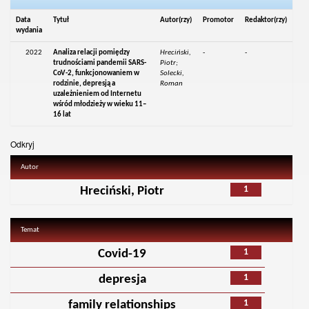
Data
Tytuł
Autor(rzy)
Promotor
Redaktor(rzy)
wydania
2022
Analiza relacji pomiędzy
Hreciński,
-
-
trudnościami pandemii SARS-
Piotr;
CoV-2, funkcjonowaniem w
Solecki,
rodzinie, depresją a
Roman
uzależnieniem od Internetu
wśród młodzieży w wieku 11–
16 lat
Odkryj
Autor
1
Hreciński, Piotr
Temat
1
Covid-19
1
depresja
1
family relationships