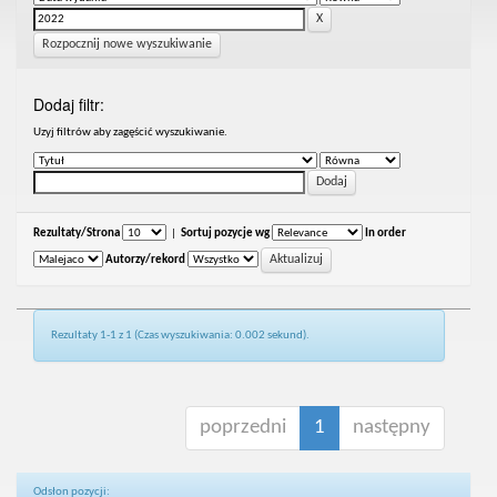
Rozpocznij nowe wyszukiwanie
Dodaj filtr:
Uzyj filtrów aby zagęścić wyszukiwanie.
Rezultaty/Strona
|
Sortuj pozycje wg
In order
Autorzy/rekord
Rezultaty 1-1 z 1 (Czas wyszukiwania: 0.002 sekund).
poprzedni
1
następny
Odsłon pozycji: