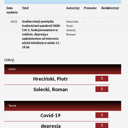
Data
Tytuł
Autor(rzy)
Promotor
Redaktor(rzy)
wydania
2022
Analiza relacji pomiędzy
Hreciński,
-
-
trudnościami pandemii SARS-
Piotr;
CoV-2, funkcjonowaniem w
Solecki,
rodzinie, depresją a
Roman
uzależnieniem od Internetu
wśród młodzieży w wieku 11–
16 lat
Odkryj
Autor
1
Hreciński, Piotr
1
Solecki, Roman
Temat
1
Covid-19
1
depresja