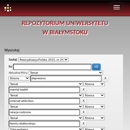
Skip
REPOZYTORIUM UNIWERSYTETU
navigation
W BIAŁYMSTOKU
Wyszukaj
Szukaj:
for
Aktualne filtry: