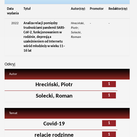
Data
Tytuł
Autor(rzy)
Promotor
Redaktor(rzy)
wydania
2022
Analiza relacji pomiędzy
Hreciński,
-
-
trudnościami pandemii SARS-
Piotr;
CoV-2, funkcjonowaniem w
Solecki,
rodzinie, depresją a
Roman
uzależnieniem od Internetu
wśród młodzieży w wieku 11–
16 lat
Odkryj
Autor
1
Hreciński, Piotr
1
Solecki, Roman
Temat
1
Covid-19
1
relacje rodzinne