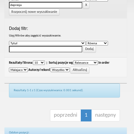
Rozpocznij nowe wyszukiwanie
Dodaj filtr:
Uzyj filtrów aby zagęścić wyszukiwanie.
Rezultaty/Strona
|
Sortuj pozycje wg
In order
Autorzy/rekord
Rezultaty 1-1 z 1 (Czas wyszukiwania: 0.001 sekund).
poprzedni
1
następny
Odsłon pozycji: