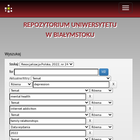
Skip
REPOZYTORIUM UNIWERSYTETU
navigation
W BIAŁYMSTOKU
Wyszukaj
Szukaj:
for
Aktualne filtry: