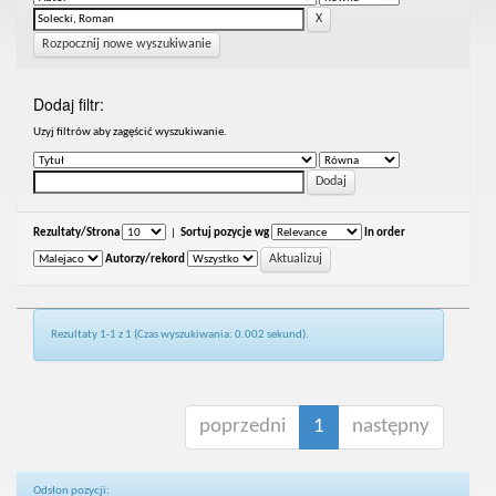
Rozpocznij nowe wyszukiwanie
Dodaj filtr:
Uzyj filtrów aby zagęścić wyszukiwanie.
Rezultaty/Strona
|
Sortuj pozycje wg
In order
Autorzy/rekord
Rezultaty 1-1 z 1 (Czas wyszukiwania: 0.002 sekund).
poprzedni
1
następny
Odsłon pozycji: