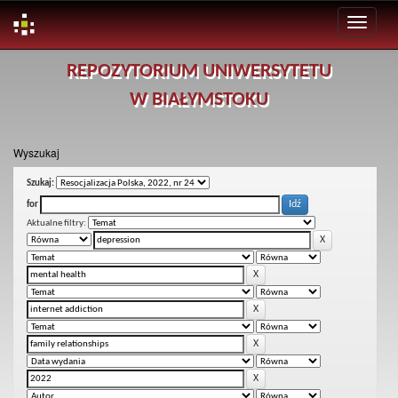
Skip
REPOZYTORIUM UNIWERSYTETU
navigation
W BIAŁYMSTOKU
Wyszukaj
Szukaj:
for
Aktualne filtry: