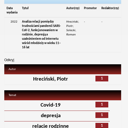
Data
Tytuł
Autor(rzy)
Promotor
Redaktor(rzy)
wydania
2022
Analiza relacji pomiędzy
Hreciński,
-
-
trudnościami pandemii SARS-
Piotr;
CoV-2, funkcjonowaniem w
Solecki,
rodzinie, depresją a
Roman
uzależnieniem od Internetu
wśród młodzieży w wieku 11–
16 lat
Odkryj
Autor
1
Hreciński, Piotr
Temat
1
Covid-19
1
depresja
1
relacje rodzinne