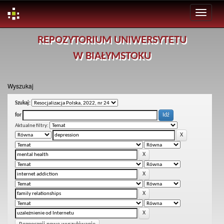
Skip
REPOZYTORIUM UNIWERSYTETU
navigation
W BIAŁYMSTOKU
Wyszukaj
Szukaj:
for
Aktualne filtry: