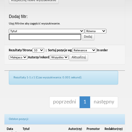
Rozpocznij nowe wyszukiwanie
Dodaj filtr:
Uzyj filtrów aby zagęścić wyszukiwanie.
Rezultaty/Strona
|
Sortuj pozycje wg
In order
Autorzy/rekord
Rezultaty 1-1 z 1 (Czas wyszukiwania: 0.001 sekund).
poprzedni
1
następny
Odsłon pozycji:
Data
Tytuł
Autor(rzy)
Promotor
Redaktor(rzy)