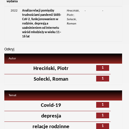
wydania
2022
Analiza relacji pomiędzy
Hreciński,
-
-
trudnościami pandemii SARS-
Piotr;
CoV-2, funkcjonowaniem w
Solecki,
rodzinie, depresją a
Roman
uzależnieniem od Internetu
wśród młodzieży w wieku 11–
16 lat
Odkryj
Autor
1
Hreciński, Piotr
1
Solecki, Roman
Temat
1
Covid-19
1
depresja
1
relacje rodzinne