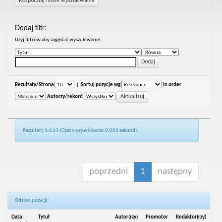
Rozpocznij nowe wyszukiwanie
Dodaj filtr:
Uzyj filtrów aby zagęścić wyszukiwanie.
Rezultaty/Strona
|
Sortuj pozycje wg
In order
Autorzy/rekord
Rezultaty 1-1 z 1 (Czas wyszukiwania: 0.002 sekund).
poprzedni
1
następny
Odsłon pozycji:
Data
Tytuł
Autor(rzy)
Promotor
Redaktor(rzy)