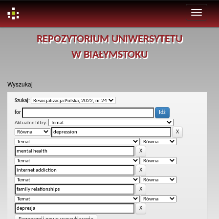
Skip
REPOZYTORIUM UNIWERSYTETU
navigation
W BIAŁYMSTOKU
Wyszukaj
Szukaj:
for
Aktualne filtry: