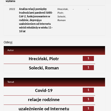
wydania
2022
Analiza relacji pomiędzy
Hreciński,
-
-
trudnościami pandemii SARS-
Piotr;
CoV-2, funkcjonowaniem w
Solecki,
rodzinie, depresją a
Roman
uzależnieniem od Internetu
wśród młodzieży w wieku 11–
16 lat
Odkryj
Autor
1
Hreciński, Piotr
1
Solecki, Roman
Temat
1
Covid-19
1
relacje rodzinne
1
uzależnienie od Internetu