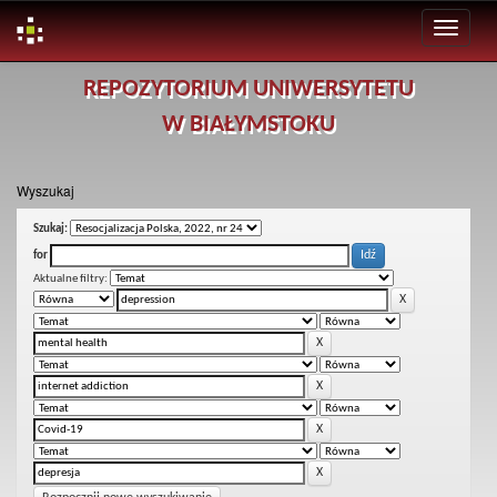
Skip
REPOZYTORIUM UNIWERSYTETU
navigation
W BIAŁYMSTOKU
Wyszukaj
Szukaj:
for
Aktualne filtry: