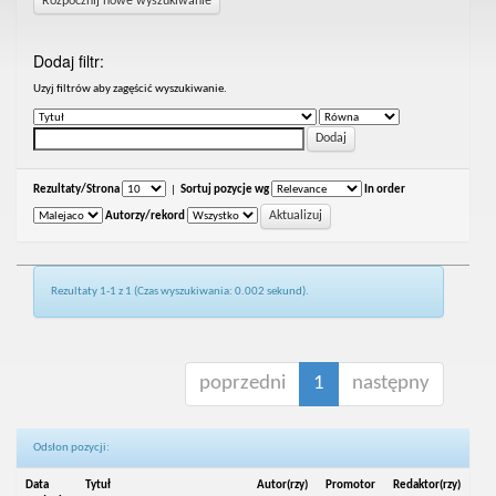
Rozpocznij nowe wyszukiwanie
Dodaj filtr:
Uzyj filtrów aby zagęścić wyszukiwanie.
Rezultaty/Strona
|
Sortuj pozycje wg
In order
Autorzy/rekord
Rezultaty 1-1 z 1 (Czas wyszukiwania: 0.002 sekund).
poprzedni
1
następny
Odsłon pozycji:
Data
Tytuł
Autor(rzy)
Promotor
Redaktor(rzy)