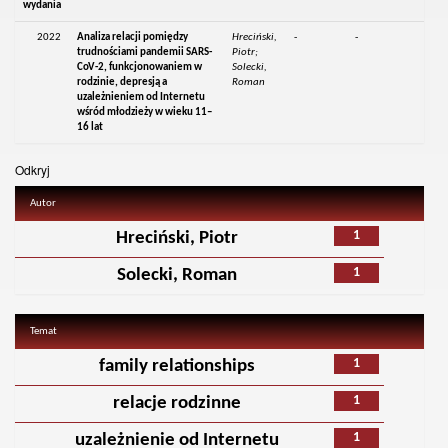
wydania
2022
Analiza relacji pomiędzy
Hreciński,
-
-
trudnościami pandemii SARS-
Piotr;
CoV-2, funkcjonowaniem w
Solecki,
rodzinie, depresją a
Roman
uzależnieniem od Internetu
wśród młodzieży w wieku 11–
16 lat
Odkryj
Autor
1
Hreciński, Piotr
1
Solecki, Roman
Temat
1
family relationships
1
relacje rodzinne
1
uzależnienie od Internetu