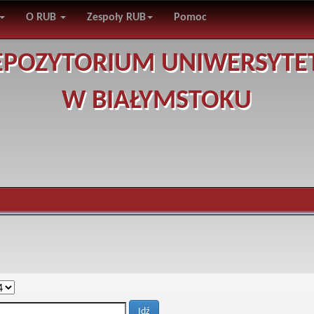
O RUB
Zespoły RUB
Pomoc
EPOZYTORIUM UNIWERSYTE
W BIAŁYMSTOKU