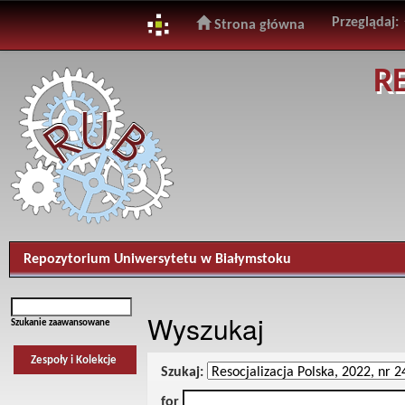
Przeglądaj:
Strona główna
Skip
R
navigation
Repozytorium Uniwersytetu w Białymstoku
Wyszukaj
Szukanie zaawansowane
Zespoły i Kolekcje
Szukaj:
for