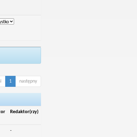
i
1
następny
tor
Redaktor(rzy)
-