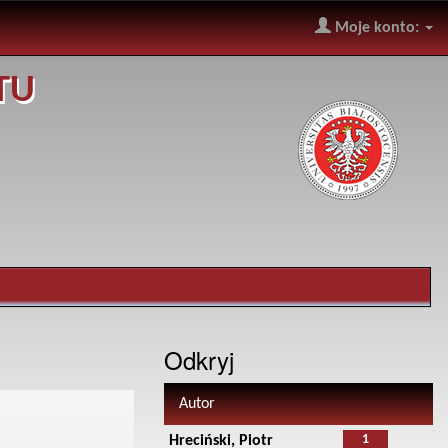
Moje konto:
TU
Odkryj
Autor
1
Hreciński, Piotr