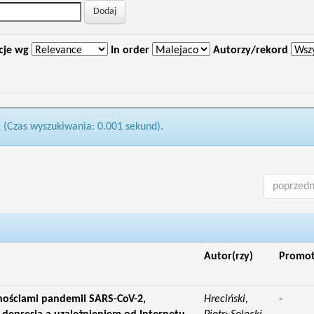
cje wg
In order
Autorzy/rekord
1 (Czas wyszukiwania: 0.001 sekund).
poprzedn
Autor(rzy)
Promo
dnościami pandemii SARS-CoV-2,
Hreciński,
-