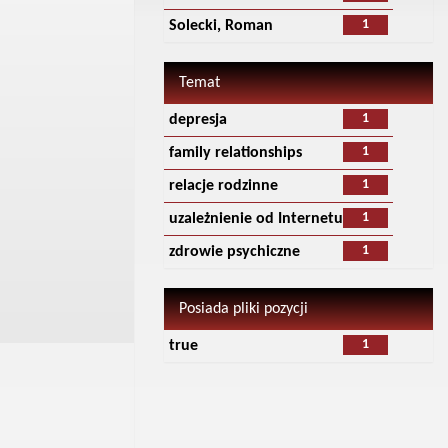
1
Solecki, Roman
Temat
1
depresja
1
family relationships
1
relacje rodzinne
1
uzależnienie od Internetu
1
zdrowie psychiczne
Posiada pliki pozycji
1
true