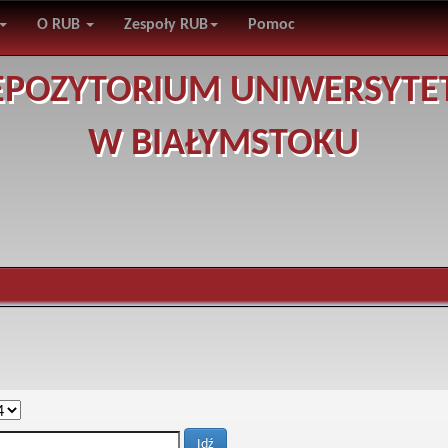
O RUB
Zespoły RUB
Pomoc
EPOZYTORIUM UNIWERSYTE
W BIAŁYMSTOKU