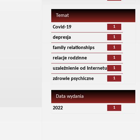
Temat
1
Covid-19
1
depresja
1
family relationships
1
relacje rodzinne
1
uzależnienie od Internetu
1
zdrowie psychiczne
Data wydania
1
2022