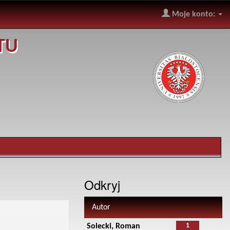
Moje konto:
TU
Odkryj
Autor
1
Solecki, Roman