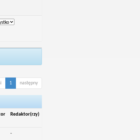
i
1
następny
tor
Redaktor(rzy)
-