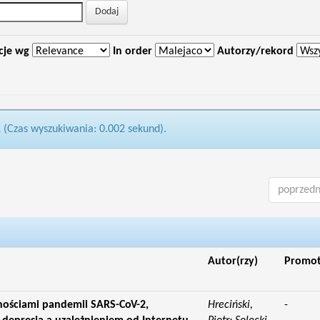
cje wg
In order
Autorzy/rekord
1 (Czas wyszukiwania: 0.002 sekund).
poprzedn
Autor(rzy)
Promo
dnościami pandemii SARS-CoV-2,
Hreciński,
-