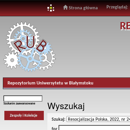
Przeglądaj:
Strona główna
Skip
R
navigation
Repozytorium Uniwersytetu w Białymstoku
Wyszukaj
Szukanie zaawansowane
Zespoły i Kolekcje
Szukaj:
for