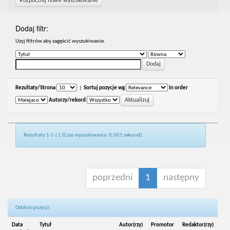
Rozpocznij nowe wyszukiwanie
Dodaj filtr:
Uzyj filtrów aby zagęścić wyszukiwanie.
Rezultaty/Strona
|
Sortuj pozycje wg
In order
Autorzy/rekord
Rezultaty 1-1 z 1 (Czas wyszukiwania: 0.001 sekund).
poprzedni
1
następny
Odsłon pozycji:
Data
Tytuł
Autor(rzy)
Promotor
Redaktor(rzy)