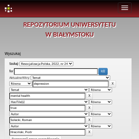
Skip
REPOZYTORIUM UNIWERSYTETU
navigation
W BIAŁYMSTOKU
Wyszukaj
Szukaj:
for
Aktualne filtry: