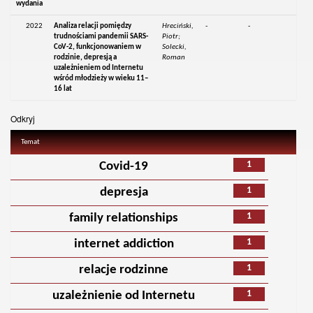
wydania
2022
Analiza relacji pomiędzy
Hreciński,
-
-
trudnościami pandemii SARS-
Piotr;
CoV-2, funkcjonowaniem w
Solecki,
rodzinie, depresją a
Roman
uzależnieniem od Internetu
wśród młodzieży w wieku 11–
16 lat
Odkryj
Temat
1
Covid-19
1
depresja
1
family relationships
1
internet addiction
1
relacje rodzinne
1
uzależnienie od Internetu