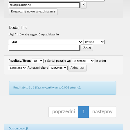
Rozpocznij nowe wyszukiwanie
Dodaj filtr:
Uzyj filtrów aby zagęścić wyszukiwanie.
Rezultaty/Strona
|
Sortuj pozycje wg
In order
Autorzy/rekord
Rezultaty 1-1 z 1 (Czas wyszukiwania: 0.001 sekund).
poprzedni
1
następny
Odsłon pozycji: