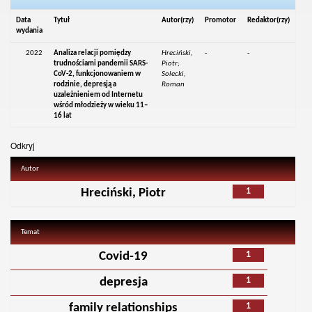
Data
Tytuł
Autor(rzy)
Promotor
Redaktor(rzy)
wydania
2022
Analiza relacji pomiędzy
Hreciński,
-
-
trudnościami pandemii SARS-
Piotr;
CoV-2, funkcjonowaniem w
Solecki,
rodzinie, depresją a
Roman
uzależnieniem od Internetu
wśród młodzieży w wieku 11–
16 lat
Odkryj
Autor
1
Hreciński, Piotr
Temat
1
Covid-19
1
depresja
1
family relationships