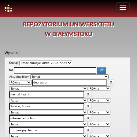
Skip
REPOZYTORIUM UNIWERSYTETU
navigation
W BIAŁYMSTOKU
Wyszukaj
Szukaj:
for
Aktualne filtry: