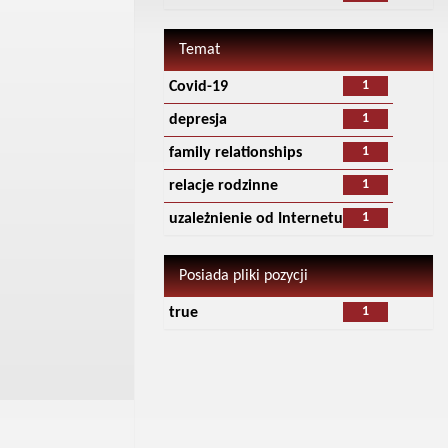
Temat
1
Covid-19
1
depresja
1
family relationships
1
relacje rodzinne
1
uzależnienie od Internetu
Posiada pliki pozycji
1
true