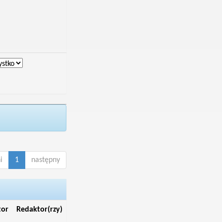
i
1
następny
tor
Redaktor(rzy)