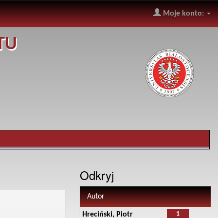
Moje konto:
TU
Odkryj
Autor
1
Hreciński, Piotr