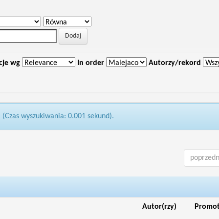
cje wg
In order
Autorzy/rekord
1 (Czas wyszukiwania: 0.001 sekund).
poprzedn
Autor(rzy)
Promo