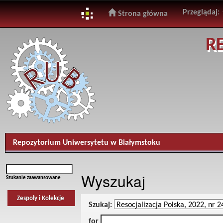
Przeglądaj:
Strona główna
Skip
R
navigation
Repozytorium Uniwersytetu w Białymstoku
Wyszukaj
Szukanie zaawansowane
Zespoły i Kolekcje
Szukaj:
for