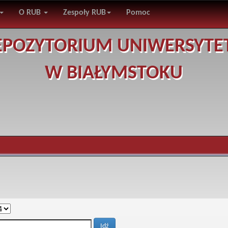
O RUB
Zespoły RUB
Pomoc
EPOZYTORIUM UNIWERSYTE
W BIAŁYMSTOKU