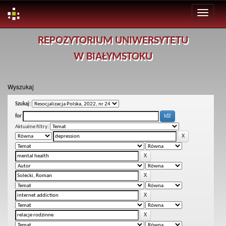
Skip
REPOZYTORIUM UNIWERSYTETU
navigation
W BIAŁYMSTOKU
Wyszukaj
Szukaj:
for
Aktualne filtry: