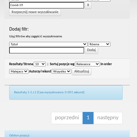
Rozpocznij nowe wyszukiwanie
Dodaj filtr:
Uzyj filtrów aby zagęścić wyszukiwanie.
Rezultaty/Strona
|
Sortuj pozycje wg
In order
Autorzy/rekord
Rezultaty 1-1 z 1 (Czas wyszukiwania: 0.001 sekund).
poprzedni
1
następny
Odsłon pozycji: