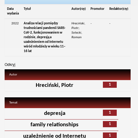
Data
Tytuł
Autor(rzy)
Promotor
Redaktor(rzy)
wydania
2022
Analiza relacji pomiędzy
Hreciński,
-
-
trudnościami pandemii SARS-
Piotr;
CoV-2, funkcjonowaniem w
Solecki,
rodzinie, depresją a
Roman
uzależnieniem od Internetu
wśród młodzieży w wieku 11–
16 lat
Odkryj
Autor
1
Hreciński, Piotr
Temat
1
depresja
1
family relationships
1
uzależnienie od Internetu