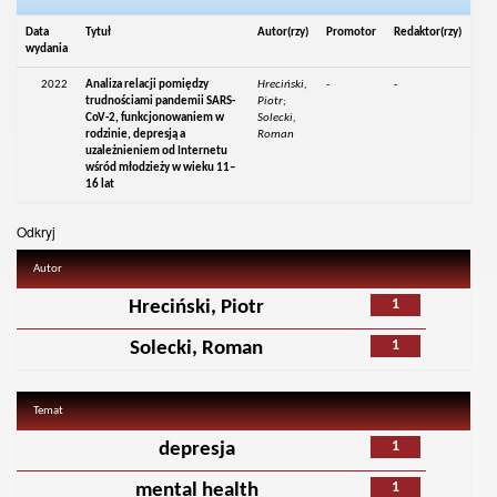
Data
Tytuł
Autor(rzy)
Promotor
Redaktor(rzy)
wydania
2022
Analiza relacji pomiędzy
Hreciński,
-
-
trudnościami pandemii SARS-
Piotr;
CoV-2, funkcjonowaniem w
Solecki,
rodzinie, depresją a
Roman
uzależnieniem od Internetu
wśród młodzieży w wieku 11–
16 lat
Odkryj
Autor
1
Hreciński, Piotr
1
Solecki, Roman
Temat
1
depresja
1
mental health