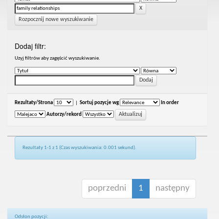
Rozpocznij nowe wyszukiwanie
Dodaj filtr:
Uzyj filtrów aby zagęścić wyszukiwanie.
Rezultaty/Strona
|
Sortuj pozycje wg
In order
Autorzy/rekord
Rezultaty 1-1 z 1 (Czas wyszukiwania: 0.001 sekund).
poprzedni
1
następny
Odsłon pozycji: