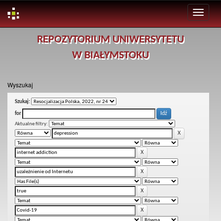
Skip
REPOZYTORIUM UNIWERSYTETU
navigation
W BIAŁYMSTOKU
Wyszukaj
Szukaj:
for
Aktualne filtry: