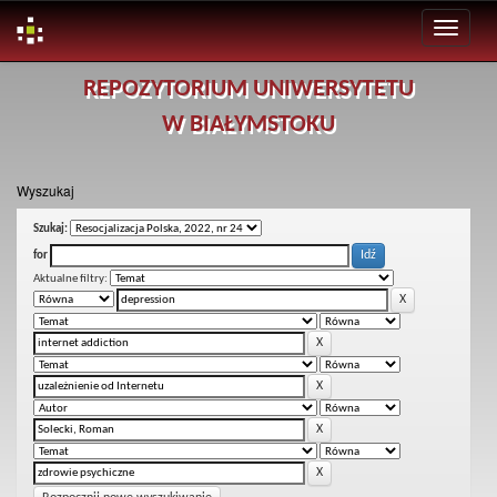
Skip
REPOZYTORIUM UNIWERSYTETU
navigation
W BIAŁYMSTOKU
Wyszukaj
Szukaj:
for
Aktualne filtry: