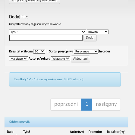
Rozpocznij nowe wyszukiwanie
Dodaj filtr:
Uzyj filtrów aby zagęścić wyszukiwanie.
Rezultaty/Strona
|
Sortuj pozycje wg
In order
Autorzy/rekord
Rezultaty 1-1 z 1 (Czas wyszukiwania: 0.001 sekund).
poprzedni
1
następny
Odsłon pozycji:
Data
Tytuł
Autor(rzy)
Promotor
Redaktor(rzy)