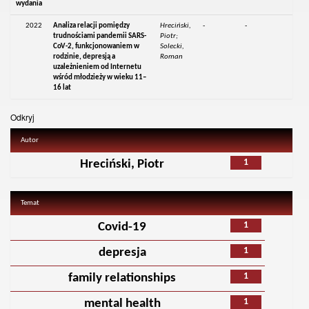
wydania
2022
Analiza relacji pomiędzy
Hreciński,
-
-
trudnościami pandemii SARS-
Piotr;
CoV-2, funkcjonowaniem w
Solecki,
rodzinie, depresją a
Roman
uzależnieniem od Internetu
wśród młodzieży w wieku 11–
16 lat
Odkryj
Autor
1
Hreciński, Piotr
Temat
1
Covid-19
1
depresja
1
family relationships
1
mental health