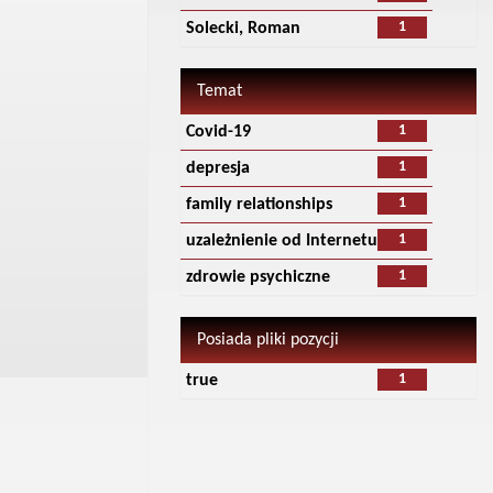
1
Solecki, Roman
Temat
1
Covid-19
1
depresja
1
family relationships
1
uzależnienie od Internetu
1
zdrowie psychiczne
Posiada pliki pozycji
1
true