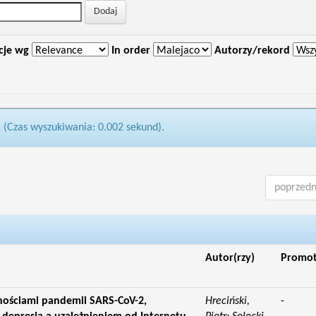
cje wg
In order
Autorzy/rekord
1 (Czas wyszukiwania: 0.002 sekund).
poprzedn
Autor(rzy)
Promo
dnościami pandemii SARS-CoV-2,
Hreciński,
-