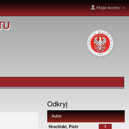
Moje konto:
TU
Odkryj
Autor
1
Hreciński, Piotr