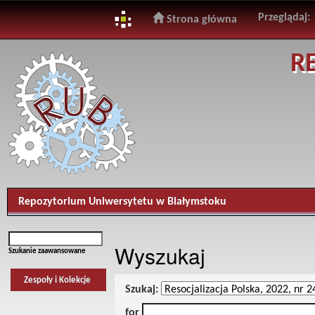
Przeglądaj:
Strona główna
Skip
R
navigation
Repozytorium Uniwersytetu w Białymstoku
Wyszukaj
Szukanie zaawansowane
Zespoły i Kolekcje
Szukaj:
for