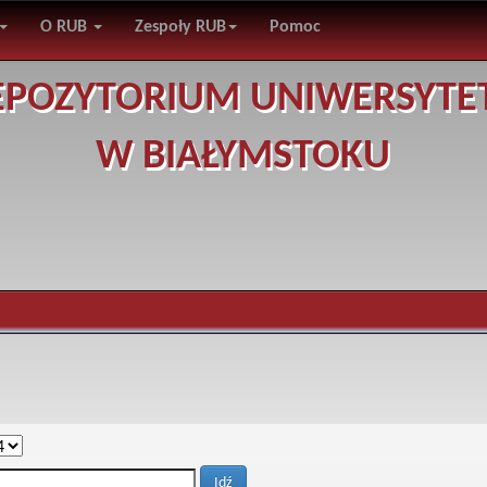
O RUB
Zespoły RUB
Pomoc
EPOZYTORIUM UNIWERSYTE
W BIAŁYMSTOKU