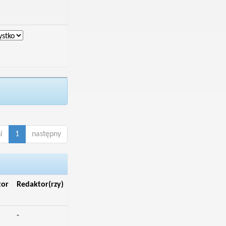
i
1
następny
tor
Redaktor(rzy)
-