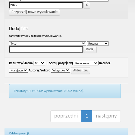
Rozpocznij nowe wyszukiwanie
Dodaj filtr:
Uzyj filtrów aby zagęścić wyszukiwanie.
Rezultaty/Strona
|
Sortuj pozycje wg
In order
Autorzy/rekord
Rezultaty 1-1 z 1 (Czas wyszukiwania: 0.002 sekund).
poprzedni
1
następny
Odsłon pozycji: