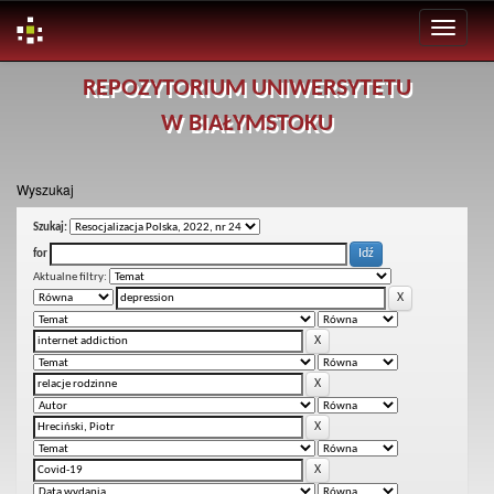
Skip
REPOZYTORIUM UNIWERSYTETU
navigation
W BIAŁYMSTOKU
Wyszukaj
Szukaj:
for
Aktualne filtry: