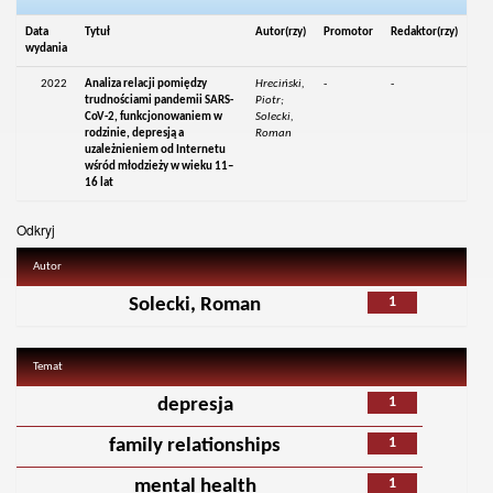
Data
Tytuł
Autor(rzy)
Promotor
Redaktor(rzy)
wydania
2022
Analiza relacji pomiędzy
Hreciński,
-
-
trudnościami pandemii SARS-
Piotr;
CoV-2, funkcjonowaniem w
Solecki,
rodzinie, depresją a
Roman
uzależnieniem od Internetu
wśród młodzieży w wieku 11–
16 lat
Odkryj
Autor
1
Solecki, Roman
Temat
1
depresja
1
family relationships
1
mental health