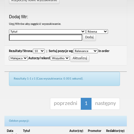
Rozpocznij nowe wyszukiwanie
Dodaj filtr:
Uzyj filtrów aby zagęścić wyszukiwanie.
Rezultaty/Strona
|
Sortuj pozycje wg
In order
Autorzy/rekord
Rezultaty 1-1 z 1 (Czas wyszukiwania: 0.001 sekund).
poprzedni
1
następny
Odsłon pozycji:
Data
Tytuł
Autor(rzy)
Promotor
Redaktor(rzy)