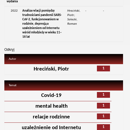
wydania
2022
Analiza relacji pomiędzy
Hreciński,
-
-
trudnościami pandemii SARS-
Piotr;
CoV-2, funkcjonowaniem w
Solecki,
rodzinie, depresją a
Roman
uzależnieniem od Internetu
wśród młodzieży w wieku 11–
16 lat
Odkryj
Autor
1
Hreciński, Piotr
Temat
1
Covid-19
1
mental health
1
relacje rodzinne
1
uzależnienie od Internetu