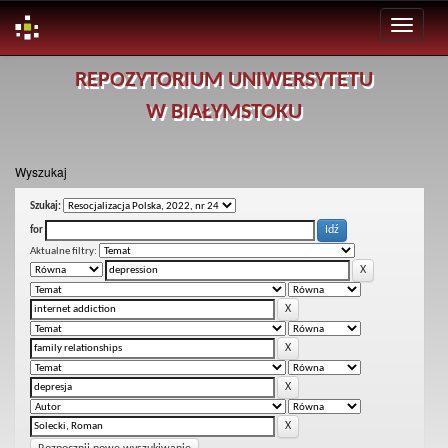
Skip
REPOZYTORIUM UNIWERSYTETU
navigation
W BIAŁYMSTOKU
Wyszukaj
Szukaj:
for
Aktualne filtry: