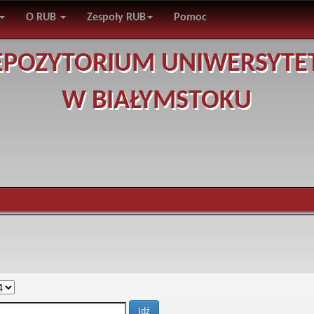
O RUB
Zespoły RUB
Pomoc
EPOZYTORIUM UNIWERSYTE
W BIAŁYMSTOKU