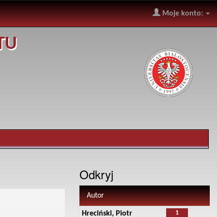
Moje konto:
TU
Odkryj
Autor
1
Hreciński, Piotr