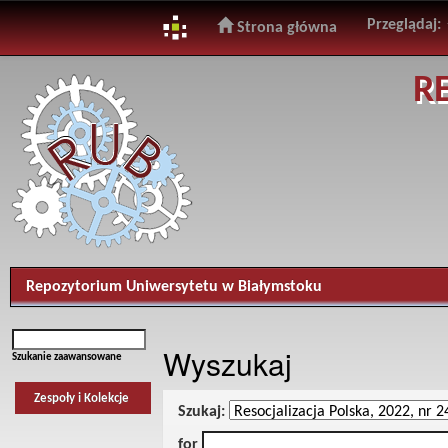
Przeglądaj:
Strona główna
Skip
R
navigation
Repozytorium Uniwersytetu w Białymstoku
Wyszukaj
Szukanie zaawansowane
Zespoły i Kolekcje
Szukaj:
for