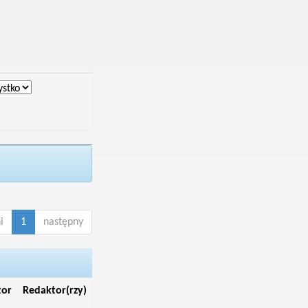
i
1
następny
tor
Redaktor(rzy)