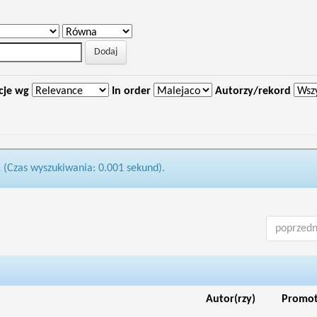
cje wg
In order
Autorzy/rekord
1 (Czas wyszukiwania: 0.001 sekund).
poprzedn
Autor(rzy)
Promo