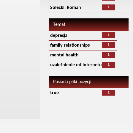
1
Solecki, Roman
Temat
1
depresja
1
family relationships
1
mental health
1
uzależnienie od Internetu
Posiada pliki pozycji
1
true