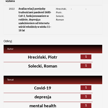
wydania
2022
Analiza relacji pomiędzy
Hreciński,
-
-
trudnościami pandemii SARS-
Piotr;
CoV-2, funkcjonowaniem w
Solecki,
rodzinie, depresją a
Roman
uzależnieniem od Internetu
wśród młodzieży w wieku 11–
16 lat
Odkryj
Autor
1
Hreciński, Piotr
1
Solecki, Roman
Temat
1
Covid-19
1
depresja
1
mental health