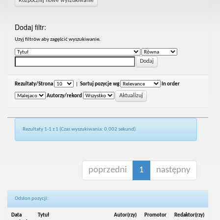
Rozpocznij nowe wyszukiwanie
Dodaj filtr:
Uzyj filtrów aby zagęścić wyszukiwanie.
Rezultaty/Strona
|
Sortuj pozycje wg
In order
Autorzy/rekord
Rezultaty 1-1 z 1 (Czas wyszukiwania: 0.002 sekund).
poprzedni
1
następny
Odsłon pozycji:
Data
Tytuł
Autor(rzy)
Promotor
Redaktor(rzy)