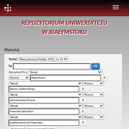
Skip
REPOZYTORIUM UNIWERSYTETU
navigation
W BIAŁYMSTOKU
Wyszukaj
Szukaj:
for
Aktualne filtry: