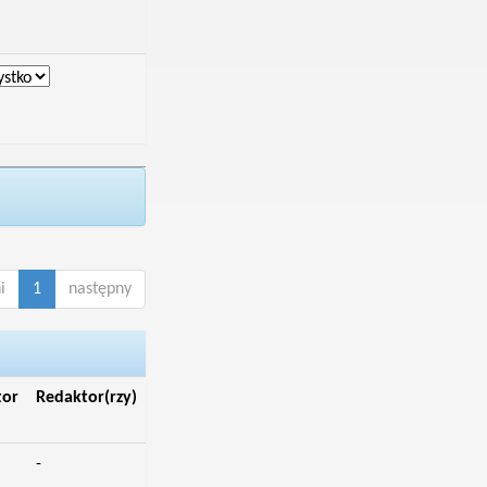
i
1
następny
tor
Redaktor(rzy)
-