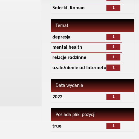
1
Solecki, Roman
Temat
1
depresja
1
mental health
1
relacje rodzinne
1
uzależnienie od Internetu
Data wydania
1
2022
Posiada pliki pozycji
1
true