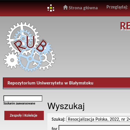
Przeglądaj:
Strona główna
Skip
R
navigation
Repozytorium Uniwersytetu w Białymstoku
Wyszukaj
Szukanie zaawansowane
Zespoły i Kolekcje
Szukaj:
for