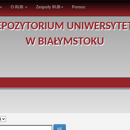
O RUB
Zespoły RUB
Pomoc
EPOZYTORIUM UNIWERSYTE
W BIAŁYMSTOKU