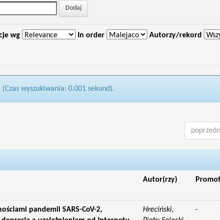
cje wg
In order
Autorzy/rekord
1 (Czas wyszukiwania: 0.001 sekund).
poprzedn
Autor(rzy)
Promo
dnościami pandemii SARS-CoV-2,
Hreciński,
-