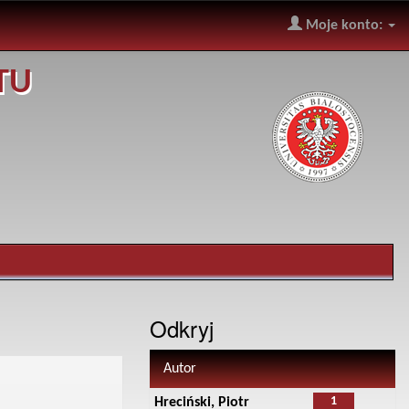
Moje konto:
TU
Odkryj
Autor
1
Hreciński, Piotr