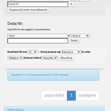
Rozpocznij nowe wyszukiwanie
Dodaj filtr:
Uzyj filtrów aby zagęścić wyszukiwanie.
Rezultaty/Strona
|
Sortuj pozycje wg
In order
Autorzy/rekord
Rezultaty 1-1 z 1 (Czas wyszukiwania: 0.001 sekund).
poprzedni
1
następny
Odsłon pozycji: