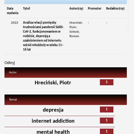
Data
Tytuł
Autor(rzy)
Promotor
Redaktor(rzy)
wydania
2022
Analiza relacji pomiędzy
Hreciński,
-
-
trudnościami pandemii SARS-
Piotr;
CoV-2, funkcjonowaniem w
Solecki,
rodzinie, depresją a
Roman
uzależnieniem od Internetu
wśród młodzieży w wieku 11–
16 lat
Odkryj
Autor
1
Hreciński, Piotr
Temat
1
depresja
1
internet addiction
1
mental health