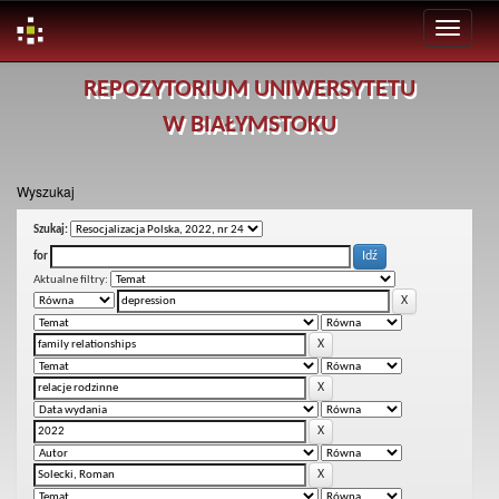
Skip
REPOZYTORIUM UNIWERSYTETU
navigation
W BIAŁYMSTOKU
Wyszukaj
Szukaj:
for
Aktualne filtry: