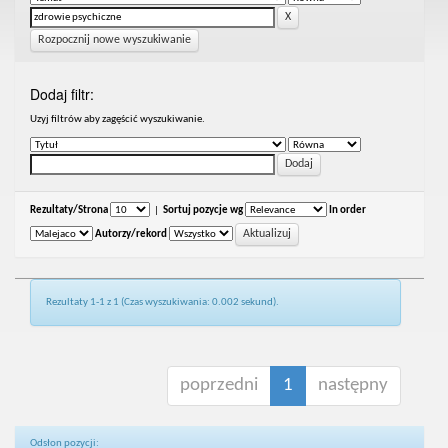
Rozpocznij nowe wyszukiwanie
Dodaj filtr:
Uzyj filtrów aby zagęścić wyszukiwanie.
Rezultaty/Strona
|
Sortuj pozycje wg
In order
Autorzy/rekord
Rezultaty 1-1 z 1 (Czas wyszukiwania: 0.002 sekund).
poprzedni
1
następny
Odsłon pozycji: