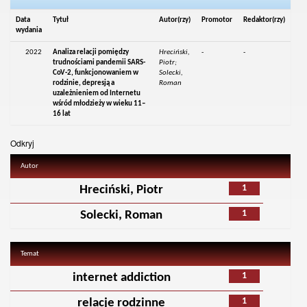
Data
Tytuł
Autor(rzy)
Promotor
Redaktor(rzy)
wydania
2022
Analiza relacji pomiędzy
Hreciński,
-
-
trudnościami pandemii SARS-
Piotr;
CoV-2, funkcjonowaniem w
Solecki,
rodzinie, depresją a
Roman
uzależnieniem od Internetu
wśród młodzieży w wieku 11–
16 lat
Odkryj
Autor
1
Hreciński, Piotr
1
Solecki, Roman
Temat
1
internet addiction
1
relacje rodzinne