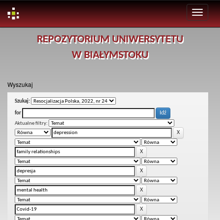
Skip
REPOZYTORIUM UNIWERSYTETU
navigation
W BIAŁYMSTOKU
Wyszukaj
Szukaj:
for
Aktualne filtry: