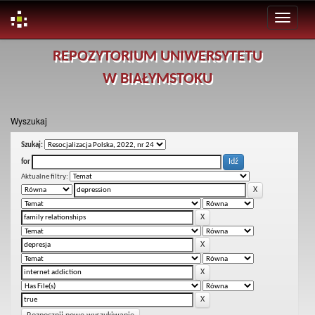
Skip
REPOZYTORIUM UNIWERSYTETU
navigation
W BIAŁYMSTOKU
Wyszukaj
Szukaj:
for
Aktualne filtry: