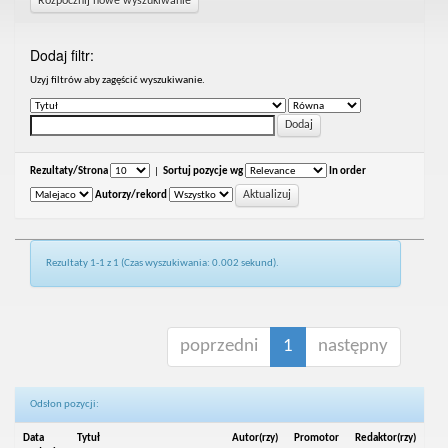
Rozpocznij nowe wyszukiwanie
Dodaj filtr:
Uzyj filtrów aby zagęścić wyszukiwanie.
Rezultaty/Strona
|
Sortuj pozycje wg
In order
Autorzy/rekord
Rezultaty 1-1 z 1 (Czas wyszukiwania: 0.002 sekund).
poprzedni
1
następny
Odsłon pozycji:
Data
Tytuł
Autor(rzy)
Promotor
Redaktor(rzy)