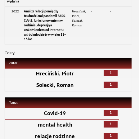
wydania
2022
Analiza relacji pomiędzy
Hreciński,
-
-
trudnościami pandemii SARS-
Piotr;
CoV-2, funkcjonowaniem w
Solecki,
rodzinie, depresją a
Roman
uzależnieniem od Internetu
wśród młodzieży w wieku 11–
16 lat
Odkryj
Autor
1
Hreciński, Piotr
1
Solecki, Roman
Temat
1
Covid-19
1
mental health
1
relacje rodzinne