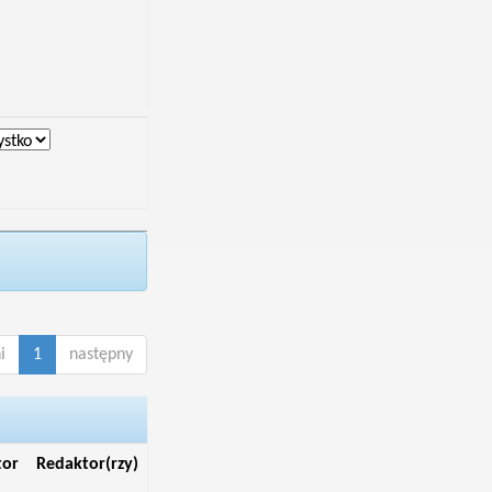
i
1
następny
tor
Redaktor(rzy)