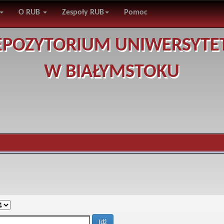
O RUB
Zespoły RUB
Pomoc
EPOZYTORIUM UNIWERSYTE
W BIAŁYMSTOKU