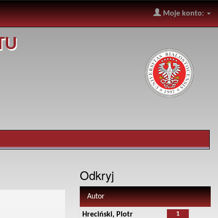
Moje konto:
TU
Odkryj
Autor
1
Hreciński, Piotr