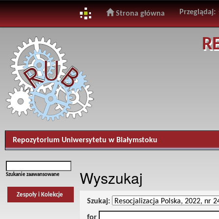
Przeglądaj:
Strona główna
Skip
R
navigation
Repozytorium Uniwersytetu w Białymstoku
Wyszukaj
Szukanie zaawansowane
Zespoły i Kolekcje
Szukaj:
for