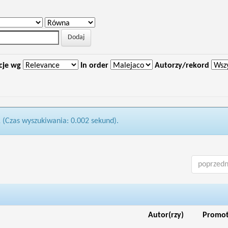
cje wg
In order
Autorzy/rekord
1 (Czas wyszukiwania: 0.002 sekund).
poprzedn
Autor(rzy)
Promo