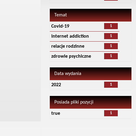
Temat
1
Covid-19
1
internet addiction
1
relacje rodzinne
1
zdrowie psychiczne
Data wydania
1
2022
Posiada pliki pozycji
1
true