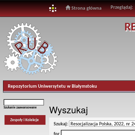
Przeglądaj:
Strona główna
Skip
R
navigation
Repozytorium Uniwersytetu w Białymstoku
Wyszukaj
Szukanie zaawansowane
Zespoły i Kolekcje
Szukaj:
for