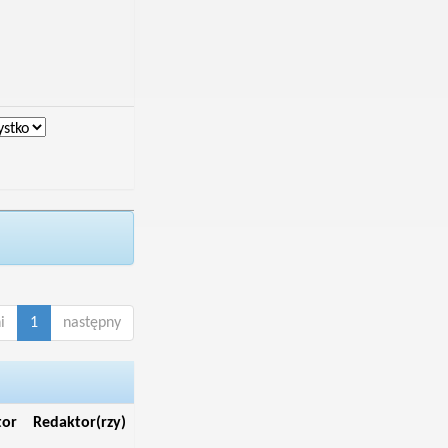
i
1
następny
tor
Redaktor(rzy)