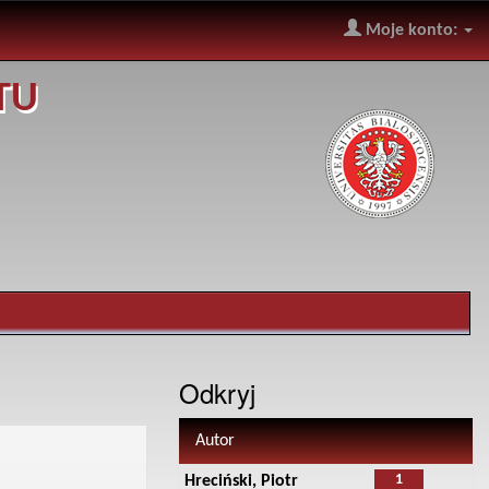
Moje konto:
TU
Odkryj
Autor
1
Hreciński, Piotr