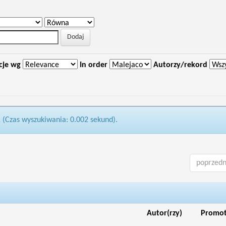
cje wg
In order
Autorzy/rekord
1 (Czas wyszukiwania: 0.002 sekund).
poprzedn
Autor(rzy)
Promo