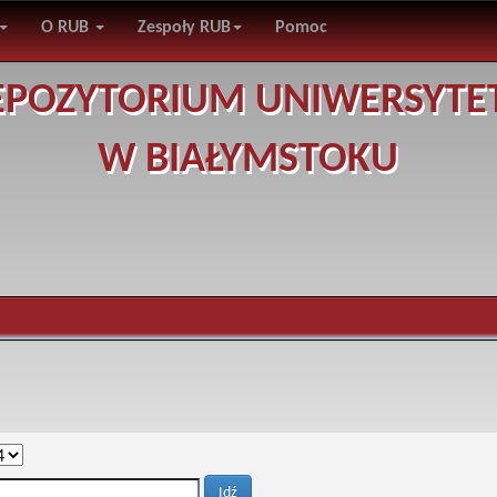
O RUB
Zespoły RUB
Pomoc
EPOZYTORIUM UNIWERSYTE
W BIAŁYMSTOKU