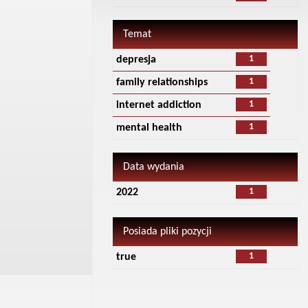
Temat
1
depresja
1
family relationships
1
internet addiction
1
mental health
Data wydania
1
2022
Posiada pliki pozycji
1
true