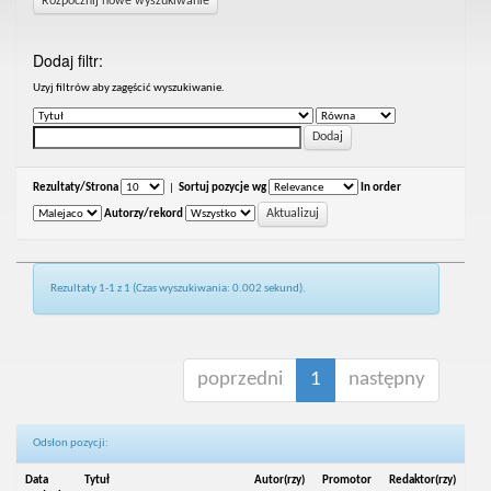
Rozpocznij nowe wyszukiwanie
Dodaj filtr:
Uzyj filtrów aby zagęścić wyszukiwanie.
Rezultaty/Strona
|
Sortuj pozycje wg
In order
Autorzy/rekord
Rezultaty 1-1 z 1 (Czas wyszukiwania: 0.002 sekund).
poprzedni
1
następny
Odsłon pozycji:
Data
Tytuł
Autor(rzy)
Promotor
Redaktor(rzy)