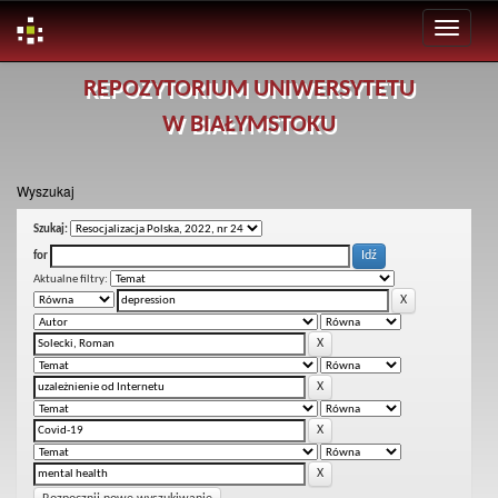
Skip
REPOZYTORIUM UNIWERSYTETU
navigation
W BIAŁYMSTOKU
Wyszukaj
Szukaj:
for
Aktualne filtry: