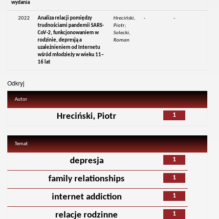
wydania
2022
Analiza relacji pomiędzy
Hreciński,
-
-
trudnościami pandemii SARS-
Piotr;
CoV-2, funkcjonowaniem w
Solecki,
rodzinie, depresją a
Roman
uzależnieniem od Internetu
wśród młodzieży w wieku 11–
16 lat
Odkryj
Autor
1
Hreciński, Piotr
Temat
1
depresja
1
family relationships
1
internet addiction
1
relacje rodzinne