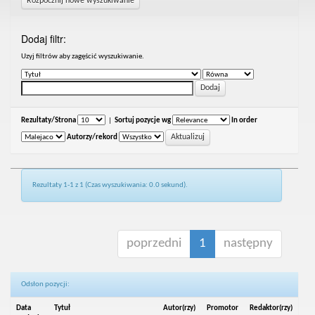
Rozpocznij nowe wyszukiwanie
Dodaj filtr:
Uzyj filtrów aby zagęścić wyszukiwanie.
Rezultaty/Strona
|
Sortuj pozycje wg
In order
Autorzy/rekord
Rezultaty 1-1 z 1 (Czas wyszukiwania: 0.0 sekund).
poprzedni
1
następny
Odsłon pozycji:
Data
Tytuł
Autor(rzy)
Promotor
Redaktor(rzy)