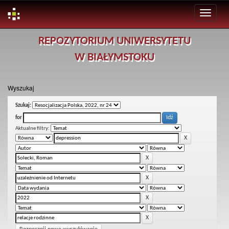
Skip
REPOZYTORIUM UNIWERSYTETU
navigation
W BIAŁYMSTOKU
Wyszukaj
Szukaj:
for
Aktualne filtry: