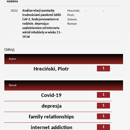
wydania
2022
Analiza relacji pomiędzy
Hreciński,
-
-
trudnościami pandemii SARS-
Piotr;
CoV-2, funkcjonowaniem w
Solecki,
rodzinie, depresją a
Roman
uzależnieniem od Internetu
wśród młodzieży w wieku 11–
16 lat
Odkryj
Autor
1
Hreciński, Piotr
Temat
1
Covid-19
1
depresja
1
family relationships
1
internet addiction