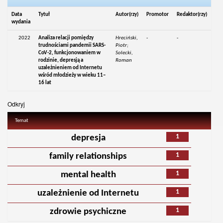
Data
Tytuł
Autor(rzy)
Promotor
Redaktor(rzy)
wydania
2022
Analiza relacji pomiędzy
Hreciński,
-
-
trudnościami pandemii SARS-
Piotr;
CoV-2, funkcjonowaniem w
Solecki,
rodzinie, depresją a
Roman
uzależnieniem od Internetu
wśród młodzieży w wieku 11–
16 lat
Odkryj
Temat
1
depresja
1
family relationships
1
mental health
1
uzależnienie od Internetu
1
zdrowie psychiczne