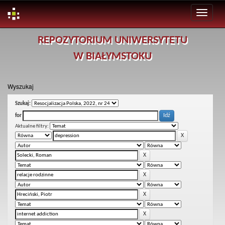
Skip
REPOZYTORIUM UNIWERSYTETU
navigation
W BIAŁYMSTOKU
Wyszukaj
Szukaj:
for
Aktualne filtry: