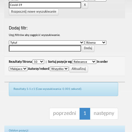
Rozpocznij nowe wyszukiwanie
Dodaj filtr:
Uzyj filtrów aby zagęścić wyszukiwanie.
Rezultaty/Strona
|
Sortuj pozycje wg
In order
Autorzy/rekord
Rezultaty 1-1 z 1 (Czas wyszukiwania: 0.001 sekund).
poprzedni
1
następny
Odsłon pozycji: