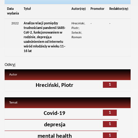
Data
Tytuł
Autor(rzy)
Promotor
Redaktor(rzy)
wydania
2022
Analiza relacji pomiędzy
Hreciński,
-
-
trudnościami pandemii SARS-
Piotr;
CoV-2, funkcjonowaniem w
Solecki,
rodzinie, depresją a
Roman
uzależnieniem od Internetu
wśród młodzieży w wieku 11–
16 lat
Odkryj
Autor
1
Hreciński, Piotr
Temat
1
Covid-19
1
depresja
1
mental health