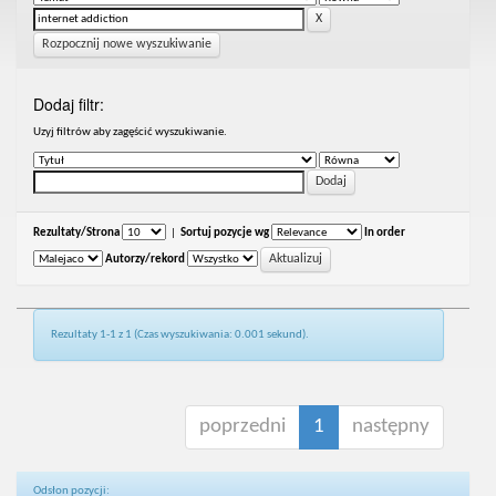
Rozpocznij nowe wyszukiwanie
Dodaj filtr:
Uzyj filtrów aby zagęścić wyszukiwanie.
Rezultaty/Strona
|
Sortuj pozycje wg
In order
Autorzy/rekord
Rezultaty 1-1 z 1 (Czas wyszukiwania: 0.001 sekund).
poprzedni
1
następny
Odsłon pozycji: