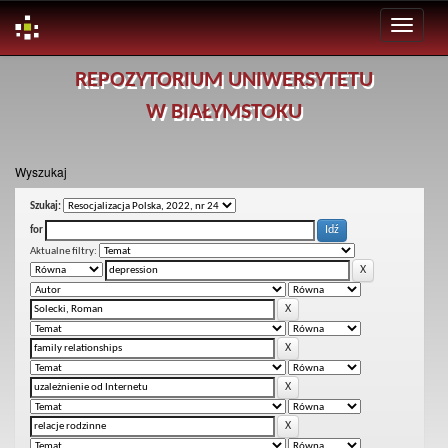
Skip
REPOZYTORIUM UNIWERSYTETU
navigation
W BIAŁYMSTOKU
Wyszukaj
Szukaj:
for
Aktualne filtry: