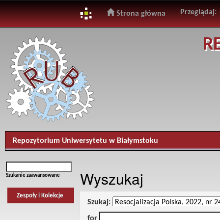
Przeglądaj:
Strona główna
Skip
R
navigation
Repozytorium Uniwersytetu w Białymstoku
Wyszukaj
Szukanie zaawansowane
Zespoły i Kolekcje
Szukaj:
for