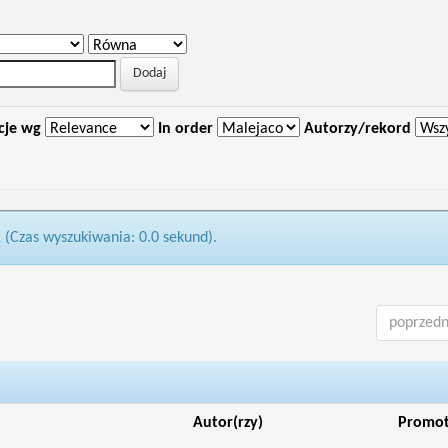
cje wg
In order
Autorzy/rekord
1 (Czas wyszukiwania: 0.0 sekund).
poprzedn
Autor(rzy)
Promo