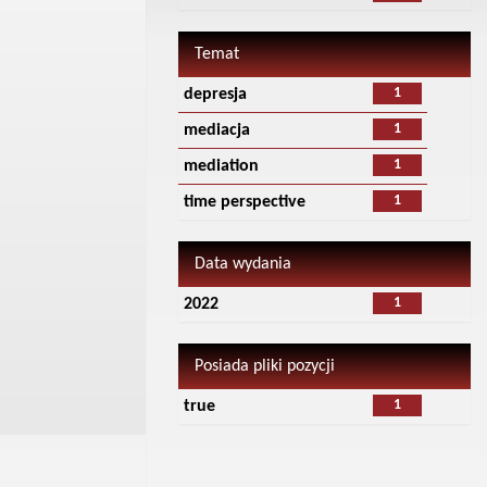
Temat
1
depresja
1
mediacja
1
mediation
1
time perspective
Data wydania
1
2022
Posiada pliki pozycji
1
true