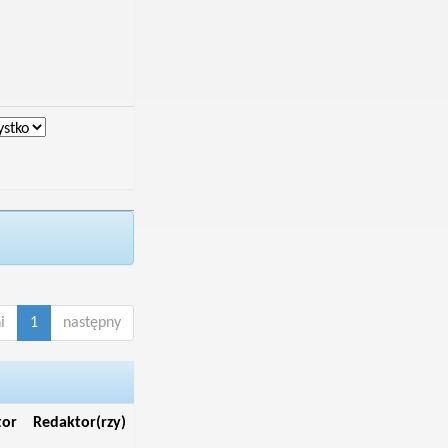
i
1
następny
tor
Redaktor(rzy)