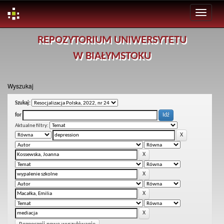
Skip
REPOZYTORIUM UNIWERSYTETU
navigation
W BIAŁYMSTOKU
Wyszukaj
Szukaj:
for
Aktualne filtry: