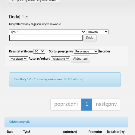
Rozpocznij nowe wyszukiwanie
Dodaj filtr:
Uzyj filtrów aby zagęścić wyszukiwanie.
Rezultaty/Strona
|
Sortuj pozycje wg
In order
Autorzy/rekord
Rezultaty 1-1 z 1 (Czas wyszukiwania: 0.001 sekund).
poprzedni
1
następny
Odsłon pozycji:
Data
Tytuł
Autor(rzy)
Promotor
Redaktor(rzy)