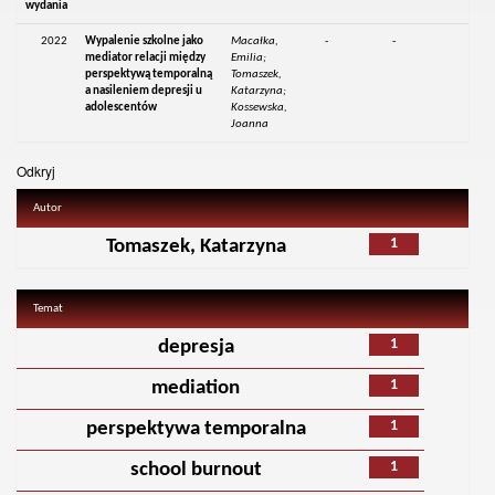
wydania
2022
Wypalenie szkolne jako
Macałka,
-
-
mediator relacji między
Emilia;
perspektywą temporalną
Tomaszek,
a nasileniem depresji u
Katarzyna;
adolescentów
Kossewska,
Joanna
Odkryj
Autor
1
Tomaszek, Katarzyna
Temat
1
depresja
1
mediation
1
perspektywa temporalna
1
school burnout