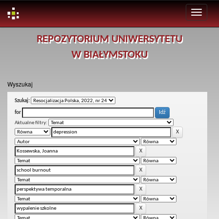
Skip
REPOZYTORIUM UNIWERSYTETU
navigation
W BIAŁYMSTOKU
Wyszukaj
Szukaj:
for
Aktualne filtry: