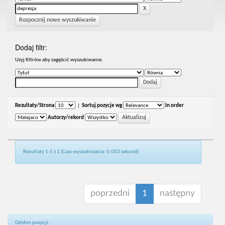
Rozpocznij nowe wyszukiwanie
Dodaj filtr:
Uzyj filtrów aby zagęścić wyszukiwanie.
Rezultaty/Strona
|
Sortuj pozycje wg
In order
Autorzy/rekord
Rezultaty 1-1 z 1 (Czas wyszukiwania: 0.002 sekund).
poprzedni
1
następny
Odsłon pozycji: