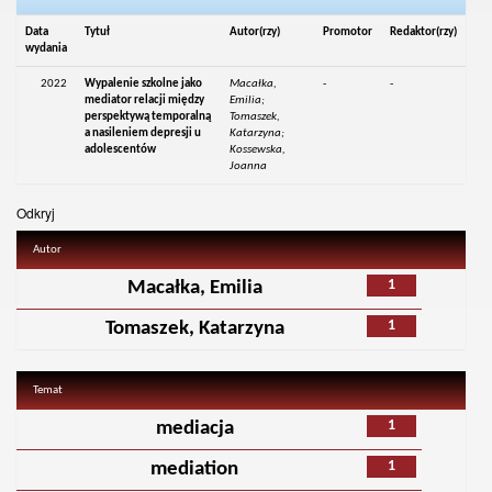
Data
Tytuł
Autor(rzy)
Promotor
Redaktor(rzy)
wydania
2022
Wypalenie szkolne jako
Macałka,
-
-
mediator relacji między
Emilia;
perspektywą temporalną
Tomaszek,
a nasileniem depresji u
Katarzyna;
adolescentów
Kossewska,
Joanna
Odkryj
Autor
1
Macałka, Emilia
1
Tomaszek, Katarzyna
Temat
1
mediacja
1
mediation