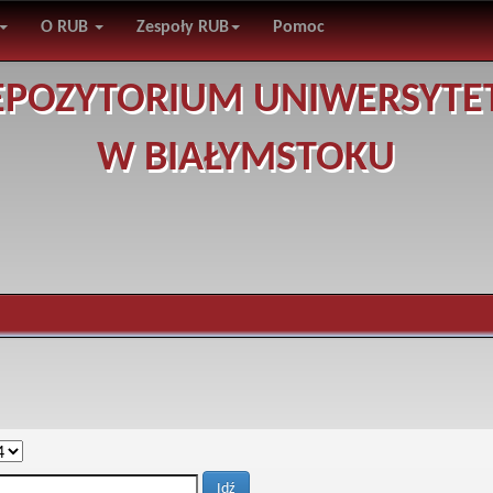
O RUB
Zespoły RUB
Pomoc
EPOZYTORIUM UNIWERSYTE
W BIAŁYMSTOKU