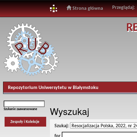
Przeglądaj:
Strona główna
Skip
R
navigation
Repozytorium Uniwersytetu w Białymstoku
Wyszukaj
Szukanie zaawansowane
Zespoły i Kolekcje
Szukaj:
for