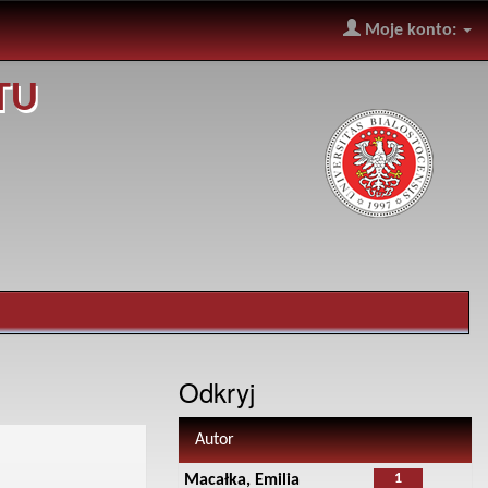
Moje konto:
TU
Odkryj
Autor
1
Macałka, Emilia