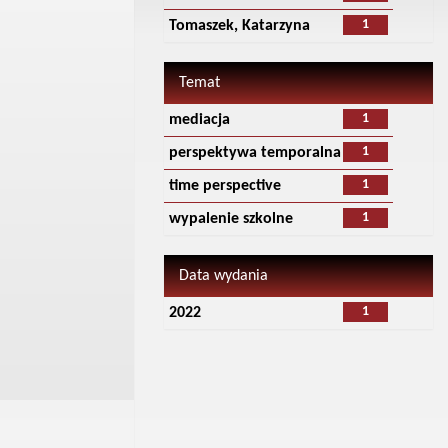
1
Tomaszek, Katarzyna
Temat
1
mediacja
1
perspektywa temporalna
1
time perspective
1
wypalenie szkolne
Data wydania
1
2022