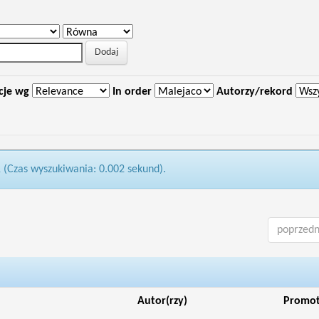
cje wg
In order
Autorzy/rekord
1 (Czas wyszukiwania: 0.002 sekund).
poprzedn
Autor(rzy)
Promo