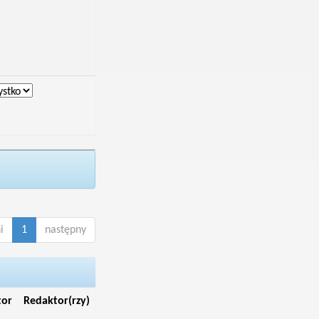
i
1
następny
tor
Redaktor(rzy)