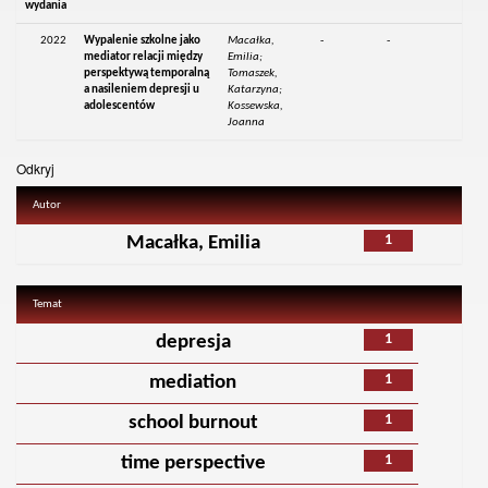
wydania
2022
Wypalenie szkolne jako
Macałka,
-
-
mediator relacji między
Emilia;
perspektywą temporalną
Tomaszek,
a nasileniem depresji u
Katarzyna;
adolescentów
Kossewska,
Joanna
Odkryj
Autor
1
Macałka, Emilia
Temat
1
depresja
1
mediation
1
school burnout
1
time perspective