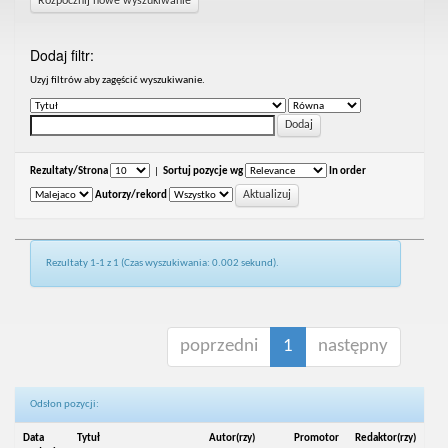
Rozpocznij nowe wyszukiwanie
Dodaj filtr:
Uzyj filtrów aby zagęścić wyszukiwanie.
Rezultaty/Strona
|
Sortuj pozycje wg
In order
Autorzy/rekord
Rezultaty 1-1 z 1 (Czas wyszukiwania: 0.002 sekund).
poprzedni
1
następny
Odsłon pozycji:
Data
Tytuł
Autor(rzy)
Promotor
Redaktor(rzy)