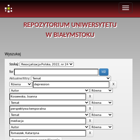
Skip
REPOZYTORIUM UNIWERSYTETU
navigation
W BIAŁYMSTOKU
Wyszukaj
Szukaj:
for
Aktualne filtry: