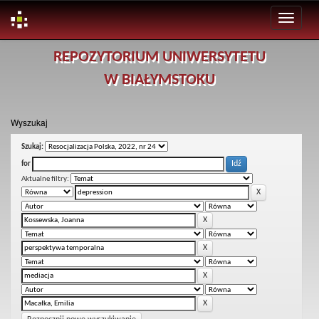
Skip
REPOZYTORIUM UNIWERSYTETU
navigation
W BIAŁYMSTOKU
Wyszukaj
Szukaj:
for
Aktualne filtry: