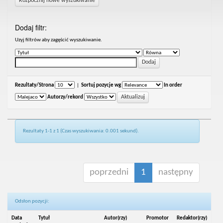
Rozpocznij nowe wyszukiwanie
Dodaj filtr:
Uzyj filtrów aby zagęścić wyszukiwanie.
Rezultaty/Strona
|
Sortuj pozycje wg
In order
Autorzy/rekord
Rezultaty 1-1 z 1 (Czas wyszukiwania: 0.001 sekund).
poprzedni
1
następny
Odsłon pozycji:
Data
Tytuł
Autor(rzy)
Promotor
Redaktor(rzy)