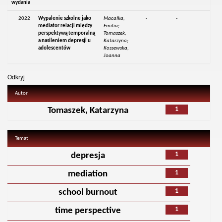
wydania
2022
Wypalenie szkolne jako
Macałka,
-
-
mediator relacji między
Emilia;
perspektywą temporalną
Tomaszek,
a nasileniem depresji u
Katarzyna;
adolescentów
Kossewska,
Joanna
Odkryj
Autor
1
Tomaszek, Katarzyna
Temat
1
depresja
1
mediation
1
school burnout
1
time perspective