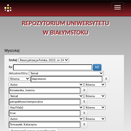
Skip
REPOZYTORIUM UNIWERSYTETU
navigation
W BIAŁYMSTOKU
Wyszukaj
Szukaj:
for
Aktualne filtry: