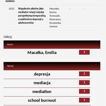
wydania
2022
Wypalenie szkolne jako
Macałka,
-
-
mediator relacji między
Emilia;
perspektywą temporalną
Tomaszek,
a nasileniem depresji u
Katarzyna;
adolescentów
Kossewska,
Joanna
Odkryj
Autor
1
Macałka, Emilia
Temat
1
depresja
1
mediacja
1
mediation
1
school burnout