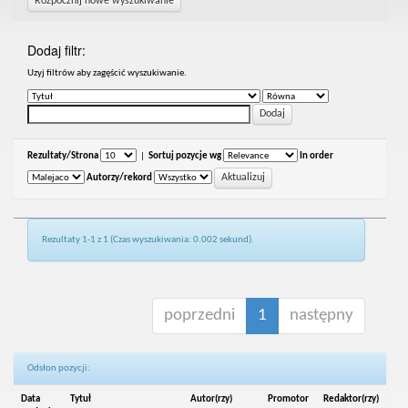
Rozpocznij nowe wyszukiwanie
Dodaj filtr:
Uzyj filtrów aby zagęścić wyszukiwanie.
Rezultaty/Strona
|
Sortuj pozycje wg
In order
Autorzy/rekord
Rezultaty 1-1 z 1 (Czas wyszukiwania: 0.002 sekund).
poprzedni
1
następny
Odsłon pozycji:
Data
Tytuł
Autor(rzy)
Promotor
Redaktor(rzy)