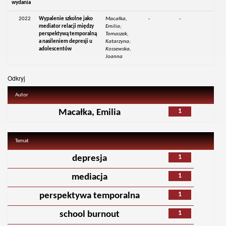
wydania
2022
Wypalenie szkolne jako
Macałka,
-
-
mediator relacji między
Emilia;
perspektywą temporalną
Tomaszek,
a nasileniem depresji u
Katarzyna;
adolescentów
Kossewska,
Joanna
Odkryj
Autor
1
Macałka, Emilia
Temat
1
depresja
1
mediacja
1
perspektywa temporalna
1
school burnout