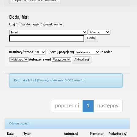
Rozpocznij nowe wyszukiwanie
Dodaj filtr:
Uzyj filtrów aby zagęścić wyszukiwanie.
Rezultaty/Strona
|
Sortuj pozycje wg
In order
Autorzy/rekord
Rezultaty 1-1 z 1 (Czas wyszukiwania: 0.002 sekund).
poprzedni
1
następny
Odsłon pozycji:
Data
Tytuł
Autor(rzy)
Promotor
Redaktor(rzy)