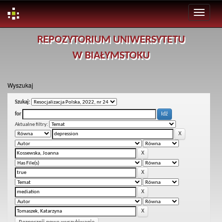
Skip
REPOZYTORIUM UNIWERSYTETU
navigation
W BIAŁYMSTOKU
Wyszukaj
Szukaj:
for
Aktualne filtry: