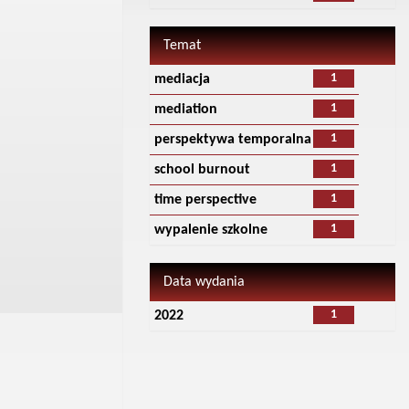
Temat
1
mediacja
1
mediation
1
perspektywa temporalna
1
school burnout
1
time perspective
1
wypalenie szkolne
Data wydania
1
2022