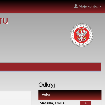
Moje konto:
TU
Odkryj
Autor
1
Macałka, Emilia