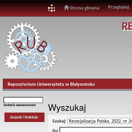
Przeglądaj:
Strona główna
Skip
R
navigation
Repozytorium Uniwersytetu w Białymstoku
Wyszukaj
Szukanie zaawansowane
Zespoły i Kolekcje
Szukaj:
for