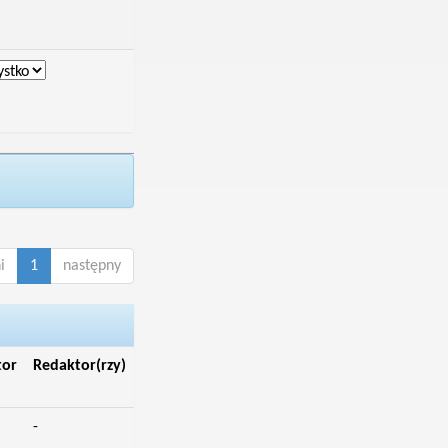
i
1
następny
tor
Redaktor(rzy)
-