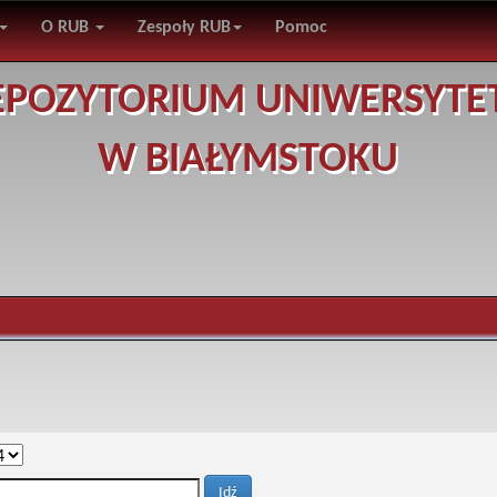
O RUB
Zespoły RUB
Pomoc
EPOZYTORIUM UNIWERSYTE
W BIAŁYMSTOKU