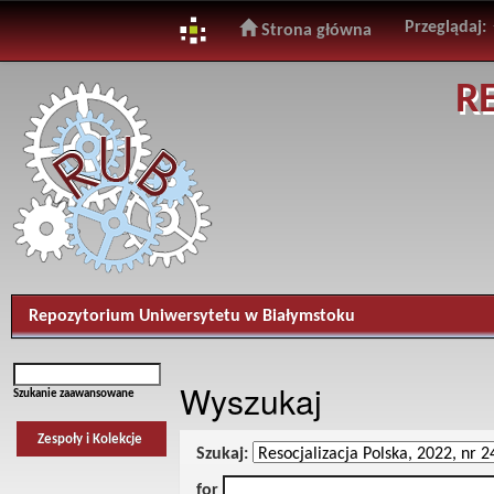
Przeglądaj:
Strona główna
Skip
R
navigation
Repozytorium Uniwersytetu w Białymstoku
Wyszukaj
Szukanie zaawansowane
Zespoły i Kolekcje
Szukaj:
for