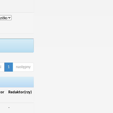
i
1
następny
tor
Redaktor(rzy)
-