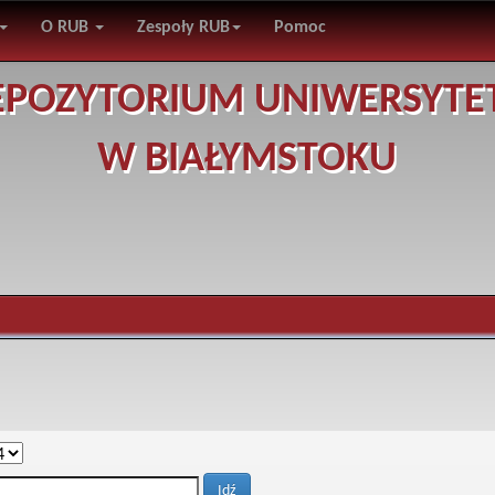
O RUB
Zespoły RUB
Pomoc
EPOZYTORIUM UNIWERSYTE
W BIAŁYMSTOKU