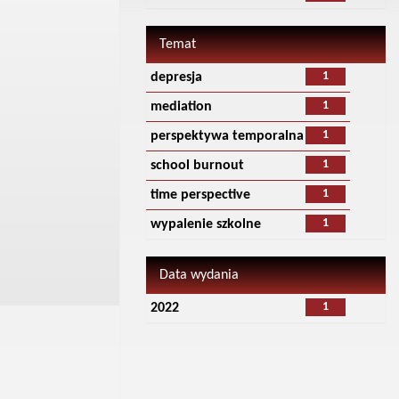
Temat
1
depresja
1
mediation
1
perspektywa temporalna
1
school burnout
1
time perspective
1
wypalenie szkolne
Data wydania
1
2022