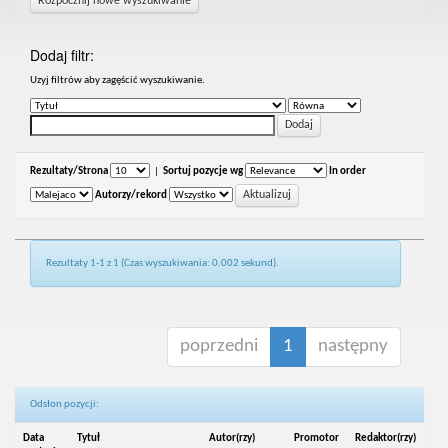
Rozpocznij nowe wyszukiwanie
Dodaj filtr:
Uzyj filtrów aby zagęścić wyszukiwanie.
Rezultaty/Strona
|
Sortuj pozycje wg
In order
Autorzy/rekord
Rezultaty 1-1 z 1 (Czas wyszukiwania: 0.002 sekund).
poprzedni
1
następny
Odsłon pozycji:
Data
Tytuł
Autor(rzy)
Promotor
Redaktor(rzy)