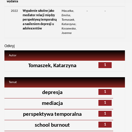
wydania
2022
Wypalenie szkolne jako
Macałka,
-
-
mediator relacji między
Emilia;
perspektywą temporalną
Tomaszek,
a nasileniem depresji u
Katarzyna;
adolescentów
Kossewska,
Joanna
Odkryj
Autor
1
Tomaszek, Katarzyna
Temat
1
depresja
1
mediacja
1
perspektywa temporalna
1
school burnout