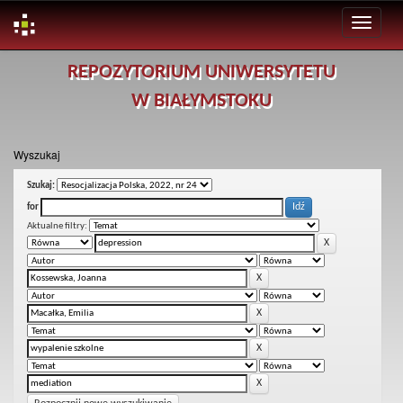
Skip
REPOZYTORIUM UNIWERSYTETU
navigation
W BIAŁYMSTOKU
Wyszukaj
Szukaj:
for
Aktualne filtry: