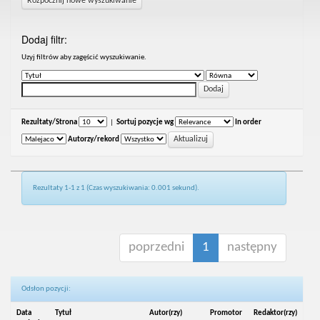
Rozpocznij nowe wyszukiwanie
Dodaj filtr:
Uzyj filtrów aby zagęścić wyszukiwanie.
Rezultaty/Strona
|
Sortuj pozycje wg
In order
Autorzy/rekord
Rezultaty 1-1 z 1 (Czas wyszukiwania: 0.001 sekund).
poprzedni
1
następny
Odsłon pozycji:
Data
Tytuł
Autor(rzy)
Promotor
Redaktor(rzy)