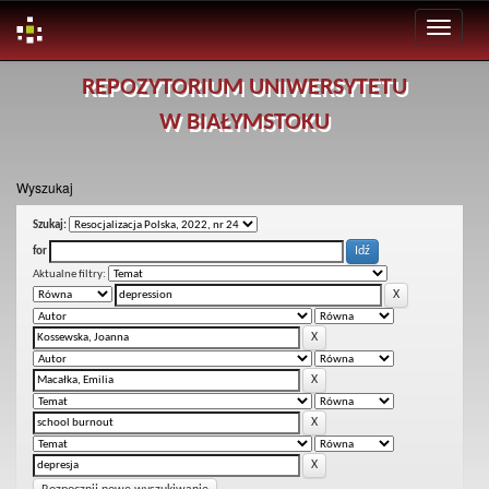
Skip
REPOZYTORIUM UNIWERSYTETU
navigation
W BIAŁYMSTOKU
Wyszukaj
Szukaj:
for
Aktualne filtry: