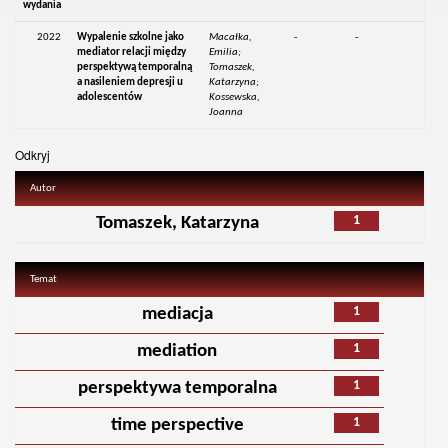
wydania
2022
Wypalenie szkolne jako
Macałka,
-
-
mediator relacji między
Emilia;
perspektywą temporalną
Tomaszek,
a nasileniem depresji u
Katarzyna;
adolescentów
Kossewska,
Joanna
Odkryj
Autor
1
Tomaszek, Katarzyna
Temat
1
mediacja
1
mediation
1
perspektywa temporalna
1
time perspective