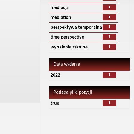
1
mediacja
1
mediation
1
perspektywa temporalna
1
time perspective
1
wypalenie szkolne
Data wydania
1
2022
Posiada pliki pozycji
1
true