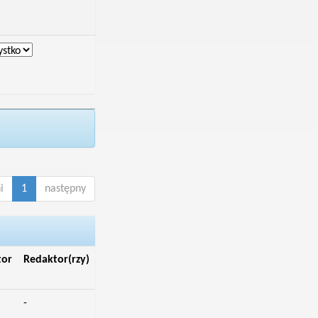
i
1
następny
tor
Redaktor(rzy)
-