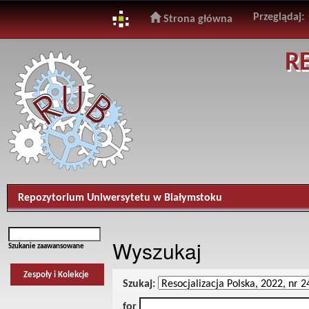
Przeglądaj:
Strona główna
Skip
R
navigation
Repozytorium Uniwersytetu w Białymstoku
Wyszukaj
Szukanie zaawansowane
Zespoły i Kolekcje
Szukaj:
for