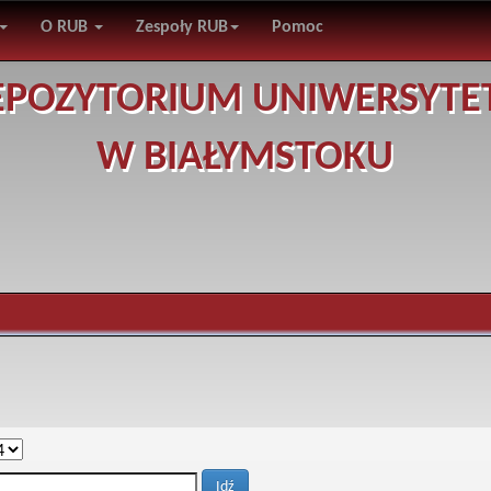
O RUB
Zespoły RUB
Pomoc
EPOZYTORIUM UNIWERSYTE
W BIAŁYMSTOKU