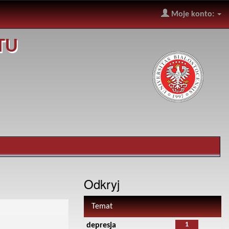
Moje konto:
TU
Odkryj
Temat
1
depresja