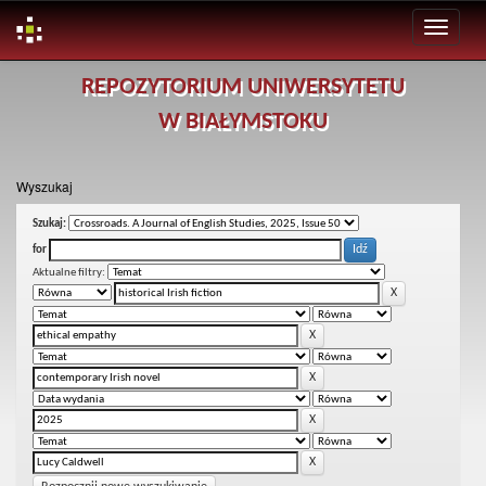
Skip
REPOZYTORIUM UNIWERSYTETU
navigation
W BIAŁYMSTOKU
Wyszukaj
Szukaj:
for
Aktualne filtry: