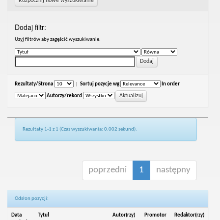
Rozpocznij nowe wyszukiwanie
Dodaj filtr:
Uzyj filtrów aby zagęścić wyszukiwanie.
Rezultaty/Strona
|
Sortuj pozycje wg
In order
Autorzy/rekord
Rezultaty 1-1 z 1 (Czas wyszukiwania: 0.002 sekund).
poprzedni
1
następny
Odsłon pozycji:
Data
Tytuł
Autor(rzy)
Promotor
Redaktor(rzy)