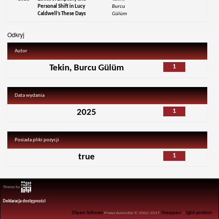
Personal Shift in Lucy
Burcu
Caldwell’s These Days
Gülüm
Odkryj
Autor
1
Tekin, Burcu Gülüm
Data wydania
1
2025
Posiada pliki pozycji
1
true
Theme by
Deklaracja dostępności
DSpace Software
Prawa Autorskie © 2002-2017
Duraspace
-
Zgłoś problem