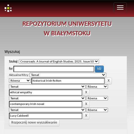
Skip
REPOZYTORIUM UNIWERSYTETU
navigation
W BIAŁYMSTOKU
Wyszukaj
Szukaj:
for
Aktualne filtry:
Rozpocznij nowe wyszukiwanie