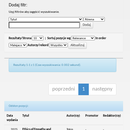
Dodaj filtr:
Uzyj filtrów aby zagęścić wyszukiwanie.
Rezultaty/Strona
|
Sortuj pozycje wg
In order
Autorzy/rekord
Rezultaty 1-1 z 1 (Czas wyszukiwania: 0.002 sekund).
poprzedni
1
następny
Odsłon pozycji:
Data
Tytuł
Autor(rzy)
Promotor
Redaktor(rzy)
wydania
2025
Ethics of Empathy and
Tekin,
-
-