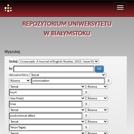
Skip
REPOZYTORIUM UNIWERSYTETU
navigation
W BIAŁYMSTOKU
Wyszukaj
Szukaj:
for
Aktualne filtry: