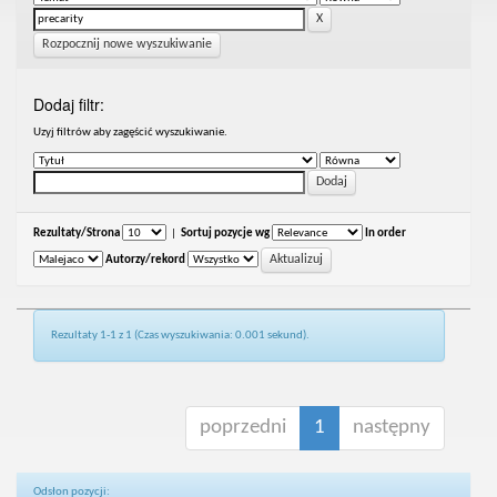
Rozpocznij nowe wyszukiwanie
Dodaj filtr:
Uzyj filtrów aby zagęścić wyszukiwanie.
Rezultaty/Strona
|
Sortuj pozycje wg
In order
Autorzy/rekord
Rezultaty 1-1 z 1 (Czas wyszukiwania: 0.001 sekund).
poprzedni
1
następny
Odsłon pozycji: