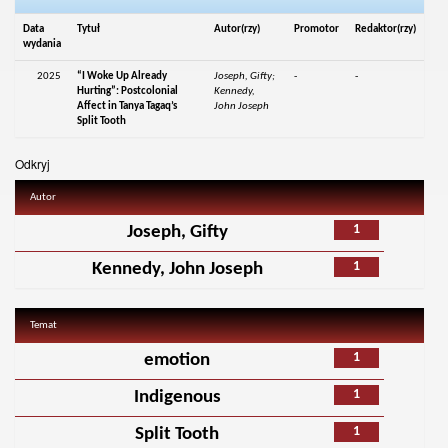
Data
Tytuł
Autor(rzy)
Promotor
Redaktor(rzy)
wydania
2025
“I Woke Up Already
Joseph, Gifty;
-
-
Hurting”: Postcolonial
Kennedy,
Affect in Tanya Tagaq’s
John Joseph
Split Tooth
Odkryj
Autor
1
Joseph, Gifty
1
Kennedy, John Joseph
Temat
1
emotion
1
Indigenous
1
Split Tooth