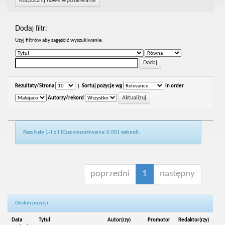
Rozpocznij nowe wyszukiwanie
Dodaj filtr:
Uzyj filtrów aby zagęścić wyszukiwanie.
Rezultaty/Strona
|
Sortuj pozycje wg
In order
Autorzy/rekord
Rezultaty 1-1 z 1 (Czas wyszukiwania: 0.001 sekund).
poprzedni
1
następny
Odsłon pozycji:
Data
Tytuł
Autor(rzy)
Promotor
Redaktor(rzy)