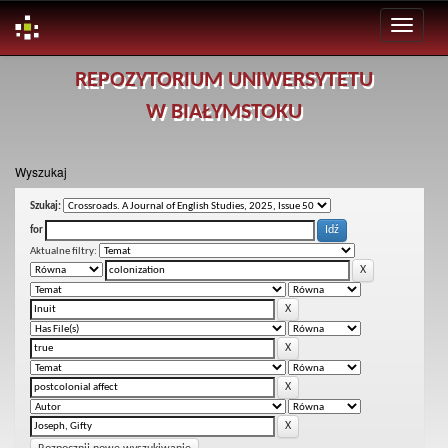
Skip
REPOZYTORIUM UNIWERSYTETU
navigation
W BIAŁYMSTOKU
Wyszukaj
Szukaj:
for
Aktualne filtry: