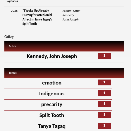
wydania
2025
“I Woke Up Already
Joseph, Gifty;
-
-
Hurting”: Postcolonial
Kennedy,
Affect in Tanya Tagaq’s
John Joseph
Split Tooth
Odkryj
Autor
1
Kennedy, John Joseph
Temat
1
emotion
1
Indigenous
1
precarity
1
Split Tooth
1
Tanya Tagaq