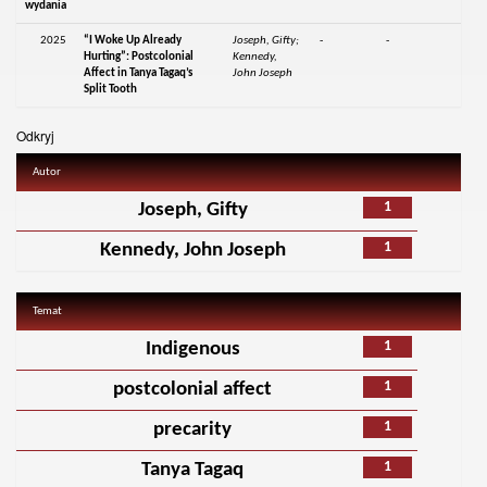
wydania
2025
“I Woke Up Already
Joseph, Gifty;
-
-
Hurting”: Postcolonial
Kennedy,
Affect in Tanya Tagaq’s
John Joseph
Split Tooth
Odkryj
Autor
1
Joseph, Gifty
1
Kennedy, John Joseph
Temat
1
Indigenous
1
postcolonial affect
1
precarity
1
Tanya Tagaq