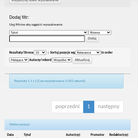
Rozpocznij nowe wyszukiwanie
Dodaj filtr:
Uzyj filtrów aby zagęścić wyszukiwanie.
Rezultaty/Strona
|
Sortuj pozycje wg
In order
Autorzy/rekord
Rezultaty 1-1 z 1 (Czas wyszukiwania: 0.002 sekund).
poprzedni
1
następny
Odsłon pozycji:
Data
Tytuł
Autor(rzy)
Promotor
Redaktor(rzy)