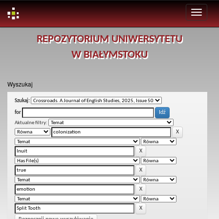
Skip
REPOZYTORIUM UNIWERSYTETU
navigation
W BIAŁYMSTOKU
Wyszukaj
Szukaj:
for
Aktualne filtry: