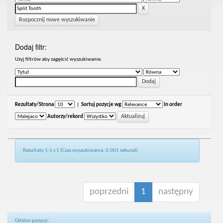
Rozpocznij nowe wyszukiwanie
Dodaj filtr:
Uzyj filtrów aby zagęścić wyszukiwanie.
Rezultaty/Strona
|
Sortuj pozycje wg
In order
Autorzy/rekord
Rezultaty 1-1 z 1 (Czas wyszukiwania: 0.001 sekund).
poprzedni
1
następny
Odsłon pozycji: