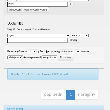
Rozpocznij nowe wyszukiwanie
Dodaj filtr:
Uzyj filtrów aby zagęścić wyszukiwanie.
Rezultaty/Strona
|
Sortuj pozycje wg
In order
Autorzy/rekord
Rezultaty 1-1 z 1 (Czas wyszukiwania: 0.002 sekund).
poprzedni
1
następny
Odsłon pozycji: