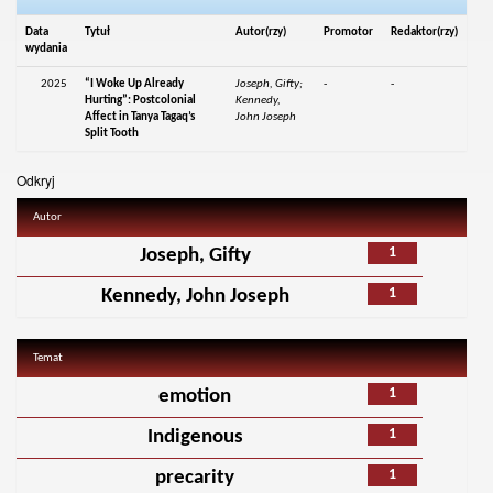
Data
Tytuł
Autor(rzy)
Promotor
Redaktor(rzy)
wydania
2025
“I Woke Up Already
Joseph, Gifty;
-
-
Hurting”: Postcolonial
Kennedy,
Affect in Tanya Tagaq’s
John Joseph
Split Tooth
Odkryj
Autor
1
Joseph, Gifty
1
Kennedy, John Joseph
Temat
1
emotion
1
Indigenous
1
precarity