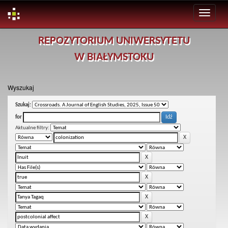
Skip
REPOZYTORIUM UNIWERSYTETU
navigation
W BIAŁYMSTOKU
Wyszukaj
Szukaj:
for
Aktualne filtry: